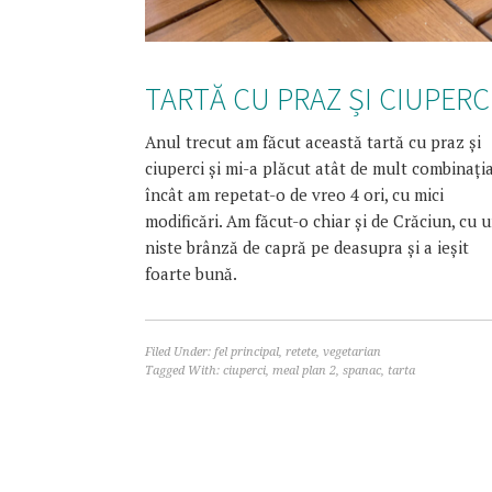
TARTĂ CU PRAZ ȘI CIUPERC
Anul trecut am făcut această tartă cu praz și
ciuperci și mi-a plăcut atât de mult combinația
încât am repetat-o de vreo 4 ori, cu mici
modificări. Am făcut-o chiar și de Crăciun, cu 
niste brânză de capră pe deasupra și a ieșit
foarte bună.
Filed Under:
fel principal
,
retete
,
vegetarian
Tagged With:
ciuperci
,
meal plan 2
,
spanac
,
tarta