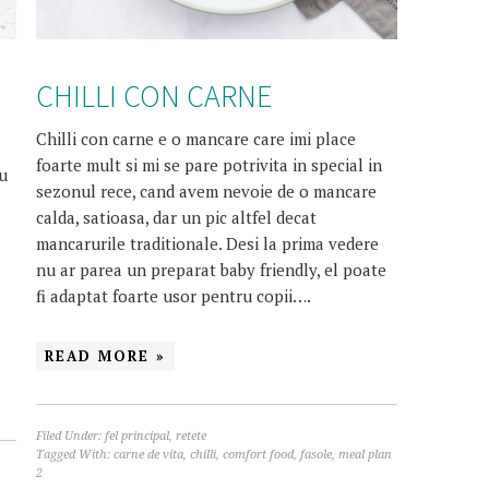
CHILLI CON CARNE
Chilli con carne e o mancare care imi place
foarte mult si mi se pare potrivita in special in
cu
sezonul rece, cand avem nevoie de o mancare
calda, satioasa, dar un pic altfel decat
mancarurile traditionale. Desi la prima vedere
nu ar parea un preparat baby friendly, el poate
fi adaptat foarte usor pentru copii….
READ MORE »
Filed Under:
fel principal
,
retete
Tagged With:
carne de vita
,
chilli
,
comfort food
,
fasole
,
meal plan
2