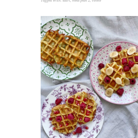
Tagged With:
iaurt
,
meal plan 2
,
vinete