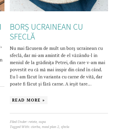
I
BORȘ UCRAINEAN CU
SFECLĂ
,
Nu mai făcusem de mult un borș ucrainean cu
sfeclă, dar mi-am amintit de el văzându-l in
un
meniul de la grădinița Petrei, din care v-am mai
povestit eu că mă mai inspir din când în când.
Eu l-am făcut în varianta cu carne de vită, dar
poate fi făcut și fără carne. A ieșit tare…
READ MORE »
Filed Under:
retete
,
supa
Tagged With:
ciorba
,
meal plan 2
,
sfecla