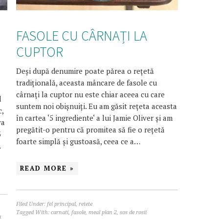
FASOLE CU CÂRNAȚI LA
CUPTOR
Deși după denumire poate părea o rețetă
tradițională, aceasta mâncare de fasole cu
cârnați la cuptor nu este chiar aceea cu care
d
suntem noi obișnuiți. Eu am găsit rețeta aceasta
c,
în cartea ‘5 ingrediente‘ a lui Jamie Oliver și am
va
pregătit-o pentru că promitea să fie o rețetă
3
foarte simplă și gustoasă, ceea ce a…
…
READ MORE »
Filed Under:
fel principal
,
retete
Tagged With:
carnati
,
fasole
,
meal plan 2
,
sos de rosii
a