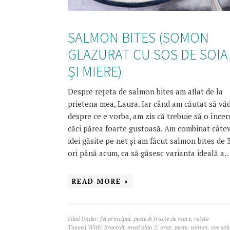
SALMON BITES (SOMON
GLAZURAT CU SOS DE SOIA
ȘI MIERE)
Despre rețeta de salmon bites am aflat de la
prietena mea, Laura. Iar când am căutat să vă
despre ce e vorba, am zis că trebuie să o încer
căci părea foarte gustoasă. Am combinat câte
idei găsite pe net și am făcut salmon bites de 
ori până acum, ca să găsesc varianta ideală a
READ MORE »
Filed Under:
fel principal
,
peste & fructe de mare
,
retete
Tagged With:
broccoli
,
meal plan 2
,
orez
,
peste
,
somon
,
sos soi