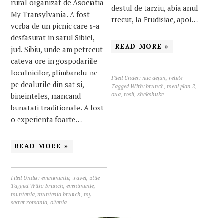
rural organizat de Asociatia
destul de tarziu, abia anul
My Transylvania. A fost
trecut, la Frudisiac, apoi…
vorba de un picnic care s-a
desfasurat in satul Sibiel,
READ MORE »
jud. Sibiu, unde am petrecut
cateva ore in gospodariile
localnicilor, plimbandu-ne
Filed Under:
mic dejun
,
retete
pe dealurile din sat si,
Tagged With:
brunch
,
meal plan 2
,
bineinteles, mancand
oua
,
rosii
,
shakshuka
bunatati traditionale. A fost
o experienta foarte…
READ MORE »
Filed Under:
evenimente
,
travel
,
utile
Tagged With:
brunch
,
evenimente
,
muntenia
,
muntenia brunch
,
my
secret romania
,
oltenia