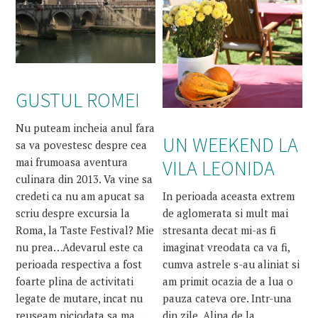
GUSTUL ROMEI
Nu puteam incheia anul fara
UN WEEKEND LA
sa va povestesc despre cea
mai frumoasa aventura
VILA LEONIDA
culinara din 2013. Va vine sa
In perioada aceasta extrem
credeti ca nu am apucat sa
de aglomerata si mult mai
scriu despre excursia la
stresanta decat mi-as fi
Roma, la Taste Festival? Mie
imaginat vreodata ca va fi,
nu prea…Adevarul este ca
cumva astrele s-au aliniat si
perioada respectiva a fost
am primit ocazia de a lua o
foarte plina de activitati
pauza cateva ore. Intr-una
legate de mutare, incat nu
din zile, Alina de la
reuseam niciodata sa ma…