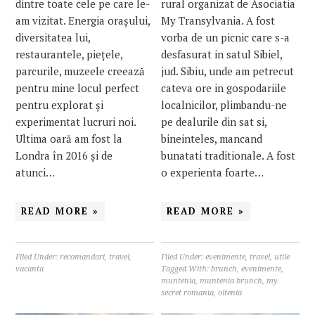
dintre toate cele pe care le-
rural organizat de Asociatia
am vizitat. Energia orașului,
My Transylvania. A fost
diversitatea lui,
vorba de un picnic care s-a
restaurantele, piețele,
desfasurat in satul Sibiel,
parcurile, muzeele creează
jud. Sibiu, unde am petrecut
pentru mine locul perfect
cateva ore in gospodariile
pentru explorat și
localnicilor, plimbandu-ne
experimentat lucruri noi.
pe dealurile din sat si,
Ultima oară am fost la
bineinteles, mancand
Londra în 2016 și de
bunatati traditionale. A fost
atunci…
o experienta foarte…
READ MORE »
READ MORE »
Filed Under:
recomandari
,
travel
,
Filed Under:
evenimente
,
travel
,
utile
vacanta
Tagged With:
brunch
,
evenimente
,
muntenia
,
muntenia brunch
,
my
secret romania
,
oltenia