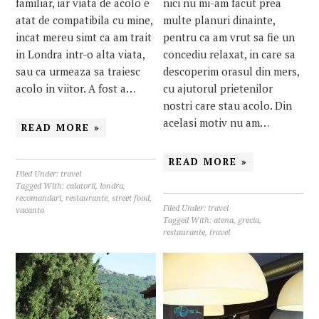
familiar, iar viata de acolo e
nici nu mi-am facut prea
atat de compatibila cu mine,
multe planuri dinainte,
incat mereu simt ca am trait
pentru ca am vrut sa fie un
in Londra intr-o alta viata,
concediu relaxat, in care sa
sau ca urmeaza sa traiesc
descoperim orasul din mers,
acolo in viitor. A fost a…
cu ajutorul prietenilor
nostri care stau acolo. Din
acelasi motiv nu am…
READ MORE »
READ MORE »
Filed Under:
travel
Tagged With:
calatorii
,
londra
,
recomandari
,
restaurante
,
street food
,
Filed Under:
travel
vacanta
Tagged With:
atena
,
grecia
,
restaurante
,
travel