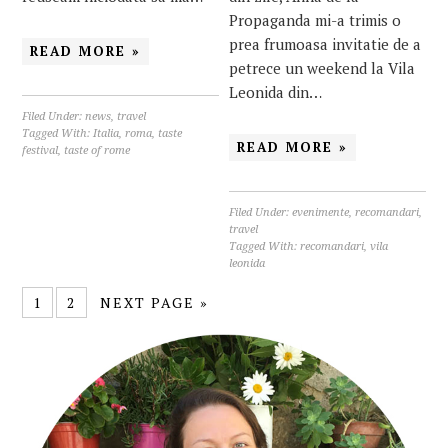
Propaganda mi-a trimis o
prea frumoasa invitatie de a
READ MORE »
petrece un weekend la Vila
Leonida din…
Filed Under:
news
,
travel
Tagged With:
Italia
,
roma
,
taste
READ MORE »
festival
,
taste of rome
Filed Under:
evenimente
,
recomandari
,
travel
Tagged With:
recomandari
,
vila
leonida
1
2
NEXT PAGE »