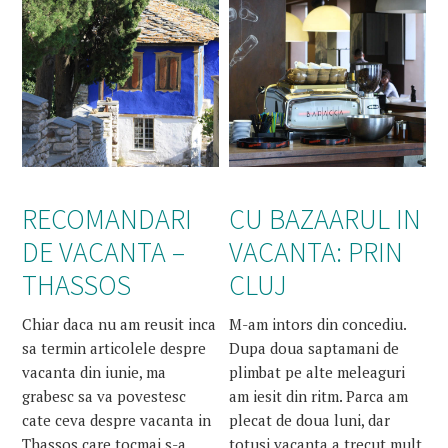
RECOMANDARI
CU BAZAARUL IN
DE VACANTA –
VACANTA: PRIN
THASSOS
CLUJ
Chiar daca nu am reusit inca
M-am intors din concediu.
sa termin articolele despre
Dupa doua saptamani de
vacanta din iunie, ma
plimbat pe alte meleaguri
grabesc sa va povestesc
am iesit din ritm. Parca am
cate ceva despre vacanta in
plecat de doua luni, dar
Thassos care tocmai s-a
totusi vacanta a trecut mult