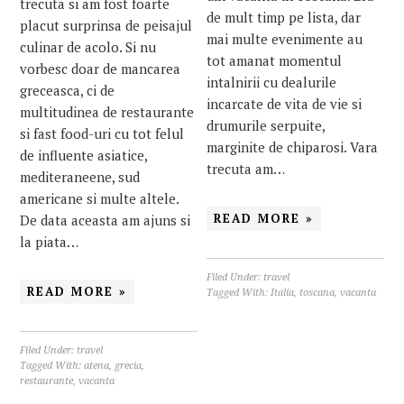
trecuta si am fost foarte
de mult timp pe lista, dar
placut surprinsa de peisajul
mai multe evenimente au
culinar de acolo. Si nu
tot amanat momentul
vorbesc doar de mancarea
intalnirii cu dealurile
greceasca, ci de
incarcate de vita de vie si
multitudinea de restaurante
drumurile serpuite,
si fast food-uri cu tot felul
marginite de chiparosi. Vara
de influente asiatice,
trecuta am…
mediteraneene, sud
americane si multe altele.
READ MORE »
De data aceasta am ajuns si
la piata…
Filed Under:
travel
READ MORE »
Tagged With:
Italia
,
toscana
,
vacanta
Filed Under:
travel
Tagged With:
atena
,
grecia
,
restaurante
,
vacanta