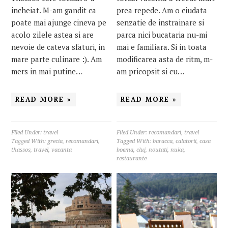
incheiat. M-am gandit ca
prea repede. Am o ciudata
poate mai ajunge cineva pe
senzatie de instrainare si
acolo zilele astea si are
parca nici bucataria nu-mi
nevoie de cateva sfaturi, in
mai e familiara. Si in toata
mare parte culinare :). Am
modificarea asta de ritm, m-
mers in mai putine…
am pricopsit si cu…
READ MORE »
READ MORE »
Filed Under:
travel
Filed Under:
recomandari
,
travel
Tagged With:
grecia
,
recomandari
,
Tagged With:
baracca
,
calatorii
,
casa
thassos
,
travel
,
vacanta
boema
,
cluj
,
noutati
,
nuka
,
restaurante