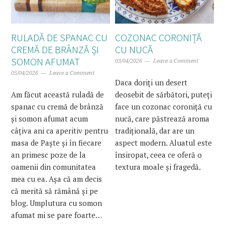
RULADĂ DE SPANAC CU
COZONAC CORONIȚĂ
CREMĂ DE BRÂNZĂ ȘI
CU NUCĂ
SOMON AFUMAT
03/04/2026
Leave a Comment
05/04/2026
Leave a Comment
Daca doriți un desert
Am făcut această ruladă de
deosebit de sărbători, puteți
spanac cu cremă de brânză
face un cozonac coroniță cu
și somon afumat acum
nucă, care păstrează aroma
câțiva ani ca aperitiv pentru
tradițională, dar are un
masa de Paște și în fiecare
aspect modern. Aluatul este
an primesc poze de la
însiropat, ceea ce oferă o
oamenii din comunitatea
textura moale și fragedă.
mea cu ea. Așa că am decis
că merită să rămână și pe
blog. Umplutura cu somon
afumat mi se pare foarte…