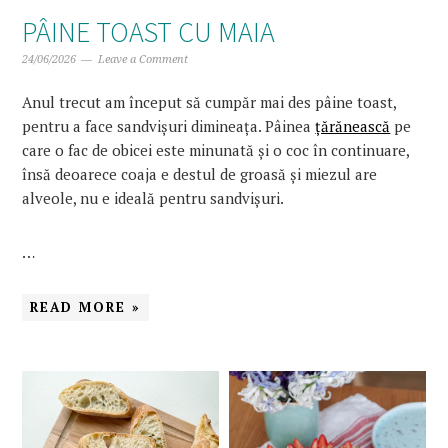
PÂINE TOAST CU MAIA
24/06/2026
Leave a Comment
Anul trecut am început să cumpăr mai des pâine toast,
pentru a face sandvișuri dimineața. Pâinea
țărănească
pe
care o fac de obicei este minunată și o coc în continuare,
însă deoarece coaja e destul de groasă și miezul are
alveole, nu e ideală pentru sandvișuri.
…
READ MORE »