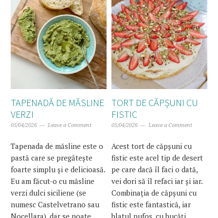
TAPENADĂ DE MĂSLINE
TORT DE CĂPȘUNI CU
VERZI
FISTIC
05/04/2026
Leave a Comment
05/04/2026
Leave a Comment
Tapenada de măsline este o
Acest tort de căpșuni cu
pastă care se pregătește
fistic este acel tip de desert
foarte simplu și e delicioasă.
pe care dacă îl faci o dată,
Eu am făcut-o cu măsline
vei dori să îl refaci iar și iar.
verzi dulci siciliene (se
Combinația de căpșuni cu
numesc Castelvetrano sau
fistic este fantastică, iar
Nocellara), dar se poate
blatul pufos, cu bucăți