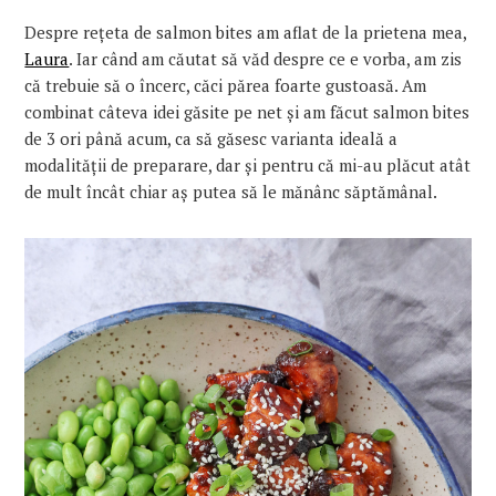
Despre
rețeta
de salmon
bites
am aflat de
la
prietena
mea,
Laura
. Iar
când
am
căutat
să
văd
despre ce e
vorba
, am zis
că
trebuie
să
o
încerc
,
căci
părea
foarte
gustoasă
. Am
combinat
câteva
idei
găsite
pe
net
și
am
făcut
salmon
bites
de 3 ori
până
acum,
ca
să
găsesc
varianta
ideală
a
modalității
de preparare, dar
și
pentru
că
mi
-au
plăcut
atât
de mult
încât
chiar
aș
putea
să
le
mănânc
săptămânal
.