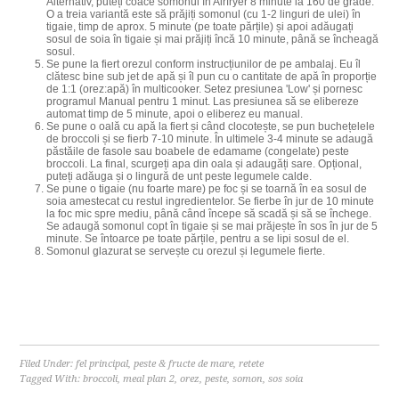
Alternativ, puteți coace somonul în Airfryer 8 minute la 160 de grade.
O a treia variantă este să prăjiți somonul (cu 1-2 linguri de ulei) în
tigaie, timp de aprox. 5 minute (pe toate părțile) și apoi adăugați
sosul de soia în tigaie și mai prăjiți încă 10 minute, până se încheagă
sosul.
Se pune la fiert orezul conform instrucțiunilor de pe ambalaj. Eu îl
clătesc bine sub jet de apă și îl pun cu o cantitate de apă în proporție
de 1:1 (orez:apă) în multicooker. Setez presiunea 'Low' și pornesc
programul Manual pentru 1 minut. Las presiunea să se elibereze
automat timp de 5 minute, apoi o eliberez eu manual.
Se pune o oală cu apă la fiert și când clocotește, se pun buchețelele
de broccoli și se fierb 7-10 minute. În ultimele 3-4 minute se adaugă
păstăile de fasole sau boabele de edamame (congelate) peste
broccoli. La final, scurgeți apa din oala și adaugăți sare. Opțional,
puteți adăuga și o lingură de unt peste legumele calde.
Se pune o tigaie (nu foarte mare) pe foc și se toarnă în ea sosul de
soia amestecat cu restul ingredientelor. Se fierbe în jur de 10 minute
la foc mic spre mediu, până când începe să scadă și să se închege.
Se adaugă somonul copt în tigaie și se mai prăjește în sos în jur de 5
minute. Se întoarce pe toate părțile, pentru a se lipi sosul de el.
Somonul glazurat se servește cu orezul și legumele fierte.
Filed Under:
fel principal
,
peste & fructe de mare
,
retete
Tagged With:
broccoli
,
meal plan 2
,
orez
,
peste
,
somon
,
sos soia