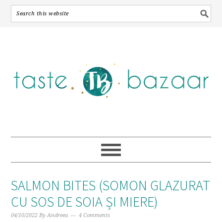
Skip
Skip
Skip
to
to
to
primary
main
primary
navigation
content
sidebar
SALMON BITES (SOMON GLAZURAT
CU SOS DE SOIA ȘI MIERE)
04/10/2022
By
Andreea
4 Comments