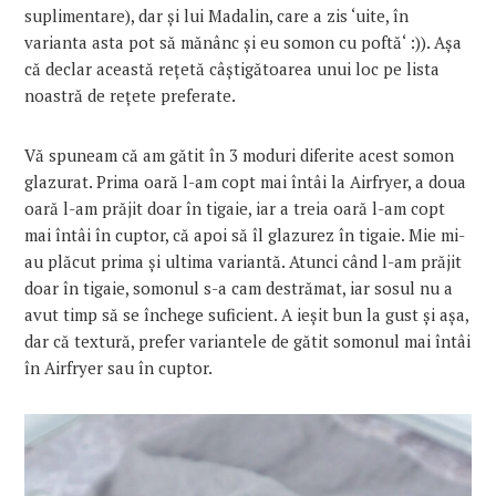
suplimentare), dar și lui Madalin, care a zis ‘uite, în
varianta
asta
pot să mănânc și eu somon cu
poftă
‘ :)). Așa
că declar această rețetă câștigătoarea unui loc pe
lista
noastră de rețete preferate.
Vă spuneam că am gătit în 3 moduri diferite acest somon
glazurat.
Prima
oară l-am copt
mai
întâi
la
Airfryer, a
doua
oară
l-am prăjit doar în
tigaie
, iar a treia oară l-am copt
mai
întâi în cuptor,
că
apoi să îl glazurez în
tigaie
. Mie
mi
-
au plăcut
prima
și
ultima
variantă. Atunci când l-am prăjit
doar în
tigaie
, somonul s-a cam destrămat, iar
sosul
nu a
avut
timp
să se închege suficient. A ieșit bun
la
gust și așa,
dar
că
textură, prefer
variantele
de gătit somonul
mai
întâi
în Airfryer
sau
în cuptor.