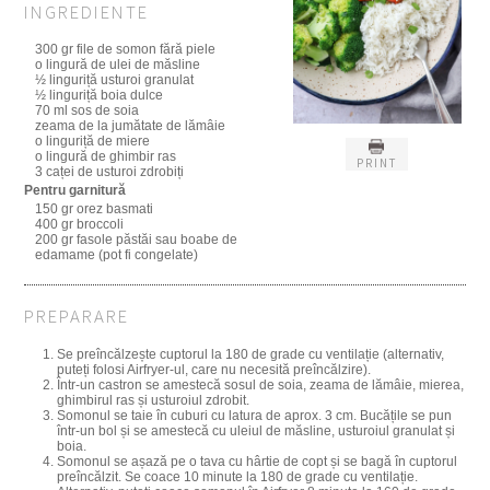
INGREDIENTE
300 gr file de somon fără piele
o lingură de ulei de măsline
½ linguriță usturoi granulat
½ linguriță boia dulce
70 ml sos de soia
zeama de la jumătate de lămâie
o linguriță de miere
o lingură de ghimbir ras
PRINT
3 caței de usturoi zdrobiți
Pentru garnitură
150 gr orez basmati
400 gr broccoli
200 gr fasole păstăi sau boabe de
edamame (pot fi congelate)
PREPARARE
Se preîncălzește cuptorul la 180 de grade cu ventilație (alternativ,
puteți folosi Airfryer-ul, care nu necesită preîncălzire).
Într-un castron se amestecă sosul de soia, zeama de lămâie, mierea,
ghimbirul ras și usturoiul zdrobit.
Somonul se taie în cuburi cu latura de aprox. 3 cm. Bucățile se pun
într-un bol și se amestecă cu uleiul de măsline, usturoiul granulat și
boia.
Somonul se așază pe o tava cu hârtie de copt și se bagă în cuptorul
preîncălzit. Se coace 10 minute la 180 de grade cu ventilație.