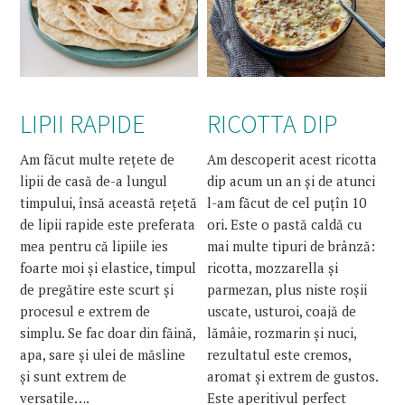
LIPII RAPIDE
RICOTTA DIP
Am făcut multe rețete de
Am descoperit acest ricotta
lipii de casă de-a lungul
dip acum un an și de atunci
timpului, însă această rețetă
l-am făcut de cel puțîn 10
de lipii rapide este preferata
ori. Este o pastă caldă cu
mea pentru că lipiile ies
mai multe tipuri de brânză:
foarte moi și elastice, timpul
ricotta, mozzarella și
de pregătire este scurt și
parmezan, plus niste roșii
procesul e extrem de
uscate, usturoi, coajă de
simplu. Se fac doar din făină,
lămâie, rozmarin și nuci,
apa, sare și ulei de măsline
rezultatul este cremos,
și sunt extrem de
aromat și extrem de gustos.
versatile….
Este aperitivul perfect