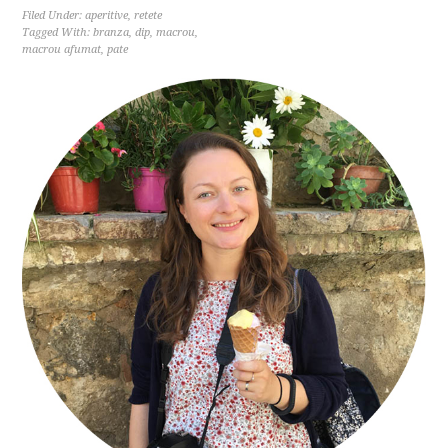
Filed Under:
aperitive
,
retete
Tagged With:
branza
,
dip
,
macrou
,
macrou afumat
,
pate