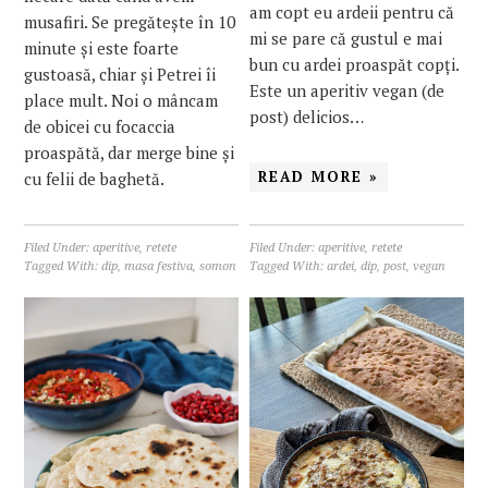
am copt eu ardeii pentru că
musafiri. Se pregătește în 10
mi se pare că gustul e mai
minute și este foarte
bun cu ardei proaspăt copți.
gustoasă, chiar și Petrei îi
Este un aperitiv vegan (de
place mult. Noi o mâncam
post) delicios…
de obicei cu focaccia
proaspătă, dar merge bine și
READ MORE »
cu felii de baghetă.
Filed Under:
aperitive
,
retete
Filed Under:
aperitive
,
retete
Tagged With:
dip
,
masa festiva
,
somon
Tagged With:
ardei
,
dip
,
post
,
vegan