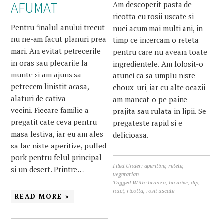
AFUMAT
Am descoperit pasta de
ricotta cu rosii uscate si
Pentru finalul anului trecut
nuci acum mai multi ani, in
nu ne-am facut planuri prea
timp ce incercam o reteta
mari. Am evitat petrecerile
pentru care nu aveam toate
in oras sau plecarile la
ingredientele. Am folosit-o
munte si am ajuns sa
atunci ca sa umplu niste
petrecem linistit acasa,
choux-uri, iar cu alte ocazii
alaturi de cativa
am mancat-o pe paine
vecini. Fiecare familie a
prajita sau rulata in lipii. Se
pregatit cate ceva pentru
pregateste rapid si e
masa festiva, iar eu am ales
delicioasa.
sa fac niste aperitive, pulled
pork pentru felul principal
Filed Under:
aperitive
,
retete
,
si un desert. Printre…
vegetarian
Tagged With:
branza
,
busuioc
,
dip
,
nuci
,
ricotta
,
rosii uscate
READ MORE »