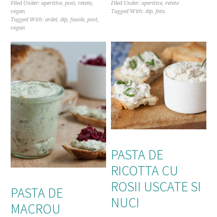
Filed Under:
aperitive
,
post
,
retete
,
Filed Under:
aperitive
,
retete
vegan
Tagged With:
dip
,
feta
Tagged With:
ardei
,
dip
,
fasole
,
post
,
vegan
PASTA DE
RICOTTA CU
ROSII USCATE SI
PASTA DE
NUCI
MACROU