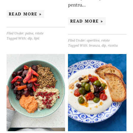
pentru…
READ MORE »
READ MORE »
Filed Under:
paine
,
retete
Tagged With:
dip
,
lipii
Filed Under:
aperitive
,
retete
Tagged With:
branza
,
dip
,
ricotta