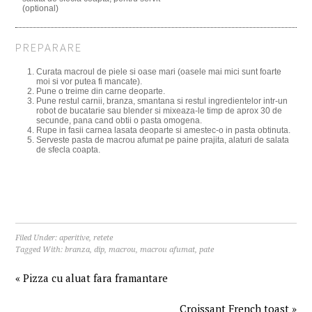
(optional)
PREPARARE
Curata macroul de piele si oase mari (oasele mai mici sunt foarte
moi si vor putea fi mancate).
Pune o treime din carne deoparte.
Pune restul carnii, branza, smantana si restul ingredientelor intr-un
robot de bucatarie sau blender si mixeaza-le timp de aprox 30 de
secunde, pana cand obtii o pasta omogena.
Rupe in fasii carnea lasata deoparte si amestec-o in pasta obtinuta.
Serveste pasta de macrou afumat pe paine prajita, alaturi de salata
de sfecla coapta.
Filed Under:
aperitive
,
retete
Tagged With:
branza
,
dip
,
macrou
,
macrou afumat
,
pate
« Pizza cu aluat fara framantare
Croissant French toast »