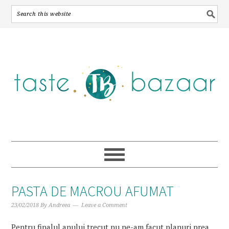
Skip
Skip
Skip
to
to
to
primary
main
primary
navigation
content
sidebar
PASTA DE MACROU AFUMAT
23/02/2018
By
Andreea
Leave a Comment
Pentru finalul anului trecut nu ne-am facut planuri prea