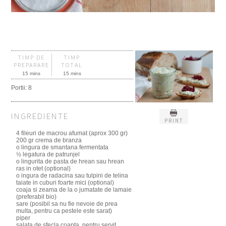
TIMP DE
TIMP
PREPARARE
TOTAL
15 mins
15 mins
Portii:
8
INGREDIENTE
PRINT
4 fileuri de macrou afumat (aprox 300 gr)
200 gr crema de branza
o lingura de smantana fermentata
½ legatura de patrunjel
o lingurita de pasta de hrean sau hrean
ras in otet (optional)
o ingura de radacina sau tulpini de telina
taiate in cuburi foarte mici (optional)
coaja si zeama de la o jumatate de lamaie
(preferabil bio)
sare (posibil sa nu fie nevoie de prea
multa, pentru ca pestele este sarat)
piper
salata de sfecla coapta, pentru servit