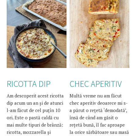
RICOTTA DIP
CHEC APERITIV
Am descoperit acest ricotta
Multă vreme nu am făcut
dip acum un an și de atunci
chec aperitiv deoarece mi s-
l-am făcut de cel puțîn 10
a părut o rețetă ‘demodată’,
ori. Este o pastă caldă cu
însă de când am găsit o
mai multe tipuri de brânză:
rețetă bună, îl fac aproape
ricotta, mozzarella și
la orice sărbătoare sau masă