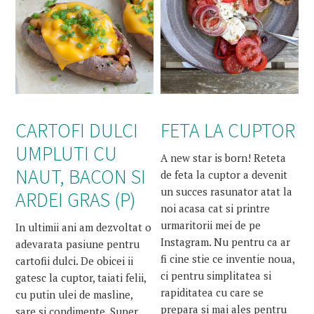
CARTOFI DULCI
FETA LA CUPTOR
UMPLUTI CU
A new star is born! Reteta
NAUT, BACON SI
de feta la cuptor a devenit
un succes rasunator atat la
ARDEI GRAS (P)
noi acasa cat si printre
urmaritorii mei de pe
In ultimii ani am dezvoltat o
Instagram. Nu pentru ca ar
adevarata pasiune pentru
fi cine stie ce inventie noua,
cartofii dulci. De obicei ii
ci pentru simplitatea si
gatesc la cuptor, taiati felii,
rapiditatea cu care se
cu putin ulei de masline,
prepara si mai ales pentru
sare si condimente. Super