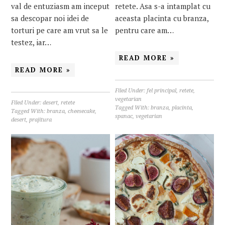
val de entuziasm am inceput
retete. Asa s-a intamplat cu
sa descopar noi idei de
aceasta placinta cu branza,
torturi pe care am vrut sa le
pentru care am…
testez, iar…
READ MORE »
READ MORE »
Filed Under:
fel principal
,
retete
,
vegetarian
Filed Under:
desert
,
retete
Tagged With:
branza
,
placinta
,
Tagged With:
branza
,
cheesecake
,
spanac
,
vegetarian
desert
,
prajitura