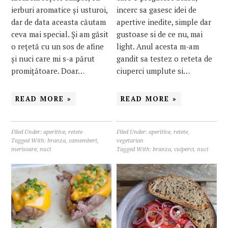
ierburi aromatice și usturoi,
incerc sa gasesc idei de
dar de data aceasta căutam
apertive inedite, simple dar
ceva mai special. Și am găsit
gustoase si de ce nu, mai
o rețetă cu un sos de afine
light. Anul acesta m-am
și nuci care mi s-a părut
gandit sa testez o reteta de
promițătoare. Doar…
ciuperci umplute si…
READ MORE »
READ MORE »
Filed Under:
aperitive
,
retete
Filed Under:
aperitive
,
retete
,
Tagged With:
branza
,
camembert
,
vegetarian
merisoare
,
nuci
Tagged With:
branza
,
cuiperci
,
nuci