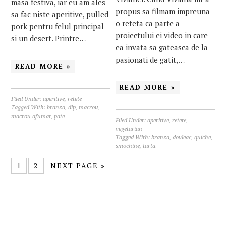
masa festiva, iar eu am ales
propus sa filmam impreuna
sa fac niste aperitive, pulled
o reteta ca parte a
pork pentru felul principal
proiectului ei video in care
si un desert. Printre…
ea invata sa gateasca de la
pasionati de gatit,…
READ MORE »
READ MORE »
Filed Under:
aperitive
,
retete
Tagged With:
branza
,
dip
,
macrou
,
macrou afumat
,
pate
Filed Under:
aperitive
,
retete
,
vegetarian
Tagged With:
branza
,
dovleac
,
quiche
,
smochine
,
tarta
1
2
NEXT PAGE »