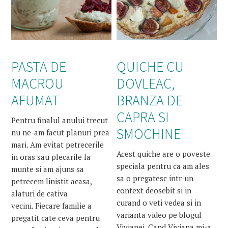
PASTA DE
QUICHE CU
MACROU
DOVLEAC,
AFUMAT
BRANZA DE
CAPRA SI
Pentru finalul anului trecut
SMOCHINE
nu ne-am facut planuri prea
mari. Am evitat petrecerile
Acest quiche are o poveste
in oras sau plecarile la
speciala pentru ca am ales
munte si am ajuns sa
sa o pregatesc intr-un
petrecem linistit acasa,
context deosebit si in
alaturi de cativa
curand o veti vedea si in
vecini. Fiecare familie a
varianta video pe blogul
pregatit cate ceva pentru
Vivianei. Cand Viviana mi-a