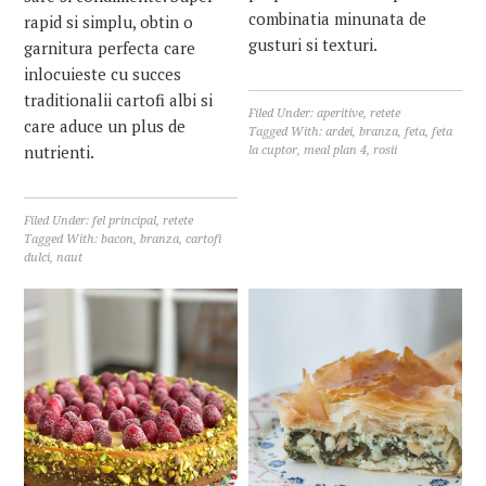
combinatia minunata de
rapid si simplu, obtin o
gusturi si texturi.
garnitura perfecta care
inlocuieste cu succes
traditionalii cartofi albi si
Filed Under:
aperitive
,
retete
care aduce un plus de
Tagged With:
ardei
,
branza
,
feta
,
feta
nutrienti.
la cuptor
,
meal plan 4
,
rosii
Filed Under:
fel principal
,
retete
Tagged With:
bacon
,
branza
,
cartofi
dulci
,
naut