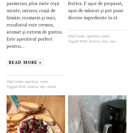
parmezan, plus niste roșii
festiva. E ușor de preparat,
uscate, usturoi, coajă de
ușor de mâncat și pot pune
lămâie, rozmarin și nuci,
diverse ingrediente în el.
rezultatul este cremos,
aromat și extrem de gustos.
Filed Under:
aperitive
,
retete
Este aperitivul perfect
Tagged With:
branza
,
chec
,
oua
pentru…
READ MORE »
Filed Under:
aperitive
,
retete
Tagged With:
branza
,
dip
,
ricotta