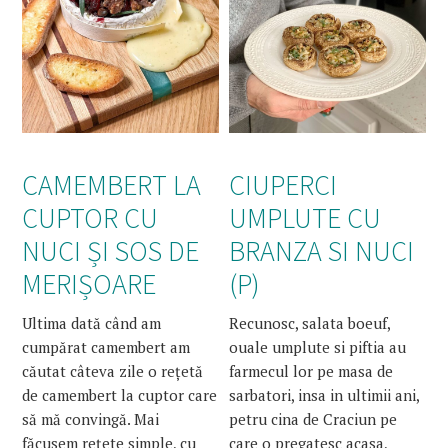
CAMEMBERT LA
CIUPERCI
CUPTOR CU
UMPLUTE CU
NUCI ȘI SOS DE
BRANZA SI NUCI
MERIȘOARE
(P)
Ultima dată când am
Recunosc, salata boeuf,
cumpărat camembert am
ouale umplute si piftia au
căutat câteva zile o rețetă
farmecul lor pe masa de
de camembert la cuptor care
sarbatori, insa in ultimii ani,
să mă convingă. Mai
petru cina de Craciun pe
făcusem rețete simple, cu
care o pregatesc acasa,