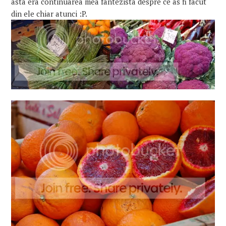
asta era continuarea mea fantezista despre ce as fi facut
din ele chiar atunci :P.