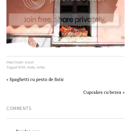
Filed Under:
travel
Tagged With:
Italia
,
sicilia
« Spaghetti cu pesto de fistic
Cupcakes cu bezea »
COMMENTS