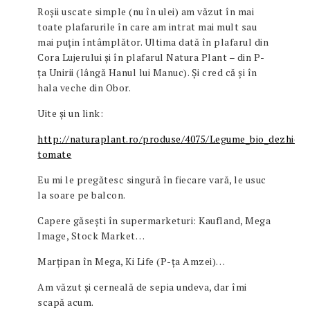
Roșii uscate simple (nu în ulei) am văzut în mai
toate plafarurile în care am intrat mai mult sau
mai puțin întâmplător. Ultima dată în plafarul din
Cora Lujerului și în plafarul Natura Plant – din P-
ța Unirii (lângă Hanul lui Manuc). Și cred că și în
hala veche din Obor.
Uite și un link:
http://naturaplant.ro/produse/4075/Legume_bio_dezhidra
tomate
Eu mi le pregătesc singură în fiecare vară, le usuc
la soare pe balcon.
Capere găsești în supermarketuri: Kaufland, Mega
Image, Stock Market…
Marțipan în Mega, Ki Life (P-ța Amzei)…
Am văzut și cerneală de sepia undeva, dar îmi
scapă acum.