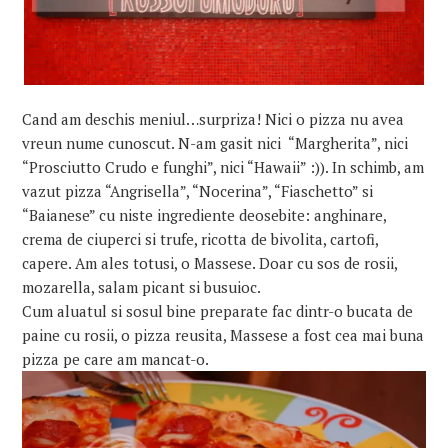
Cand am deschis meniul…surpriza!
Nici o pizza nu avea
vreun nume cunoscut. N-am gasit nici “Margherita”, nici
“Prosciutto Crudo e funghi”, nici “Hawaii” :)). In schimb, am
vazut pizza “Angrisella”, “Nocerina”, “Fiaschetto” si
“Baianese” cu niste ingrediente deosebite: anghinare,
crema de ciuperci si trufe, ricotta de bivolita, cartofi,
capere. Am ales totusi, o Massese. Doar cu sos de rosii,
mozarella, salam picant si busuioc.
Cum aluatul si sosul bine preparate fac dintr-o bucata de
paine cu rosii, o pizza reusita, Massese a fost cea mai buna
pizza pe care am mancat-o.