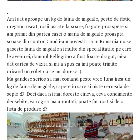
Am luat aproape un kg de faina de migdale, pesto de fistic,
oregano uscat, rosii uscate la soare, fragute proaspete si
am primit din partea casei o mana de migdale proaspta
scoase din cuptor. Cand i-am povestit ca in Romania nu se
gaseste faina de migdale si multe din specialitatile pe care
le aveau ei, domnul Pellegrino a fost foarte dragut, mi-a
dat cartea de vizita si mi-a spus ca imi poate trimite
oricand un colet cu ce imi doresc :).
Ma gandesc serios sa mai comand peste vreo luna inca un
kg de faina de migdale, capere in sare si niste cerneala de
sepie :D. Deci daca isi mai doreste cineva, ceva condimente
deosebite, va rog sa ma anuntati, poate fac rost si de o
lista de produse :P.