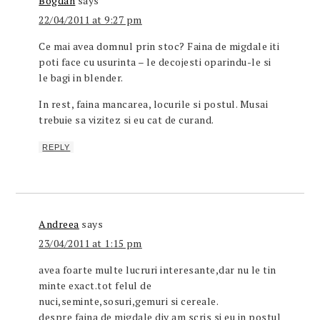
Bogdan
says
22/04/2011 at 9:27 pm
Ce mai avea domnul prin stoc? Faina de migdale iti
poti face cu usurinta – le decojesti oparindu-le si
le bagi in blender.
In rest, faina mancarea, locurile si postul. Musai
trebuie sa vizitez si eu cat de curand.
REPLY
Andreea
says
23/04/2011 at 1:15 pm
avea foarte multe lucruri interesante,dar nu le tin
minte exact.tot felul de
nuci,seminte,sosuri,gemuri si cereale.
despre faina de migdale diy am scris si eu in postul