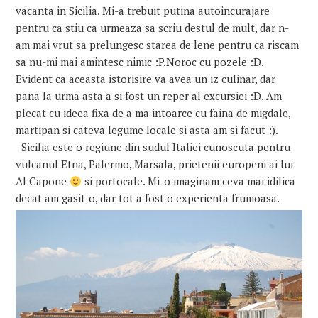
vacanta in Sicilia. Mi-a trebuit putina autoincurajare
pentru ca stiu ca urmeaza sa scriu destul de mult, dar n-
am mai vrut sa prelungesc starea de lene pentru ca riscam
sa nu-mi mai amintesc nimic :P.Noroc cu pozele :D.
Evident ca aceasta istorisire va avea un iz culinar, dar
pana la urma asta a si fost un reper al excursiei :D. Am
plecat cu ideea fixa de a ma intoarce cu faina de migdale,
martipan si cateva legume locale si asta am si facut :).
Sicilia este o regiune din sudul Italiei cunoscuta pentru
vulcanul Etna, Palermo, Marsala, prietenii europeni ai lui
Al Capone
si portocale.
Mi-o imaginam ceva mai idilica
decat am gasit-o, dar tot a fost o experienta frumoasa.