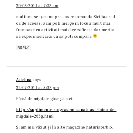
20/06/2011 at 7:28 am
multumesc :).eu nu prea as recomanda Sicilia.cred
ca de aceeasi bani poti merge in locuri mult mai
frumoase cu activitati mai diversificate.dar merita
sa experimentaezi ca sa poti compara
REPLY
Adelina
says
22/07/2011 at 5:33 pm
Făină de migdale găsești aici:
http://suplimente.ro/grasimi-sanatoase/faina-de-
migdale-283g.html
Și am mai văzut și în alte magazine naturiste/bio.