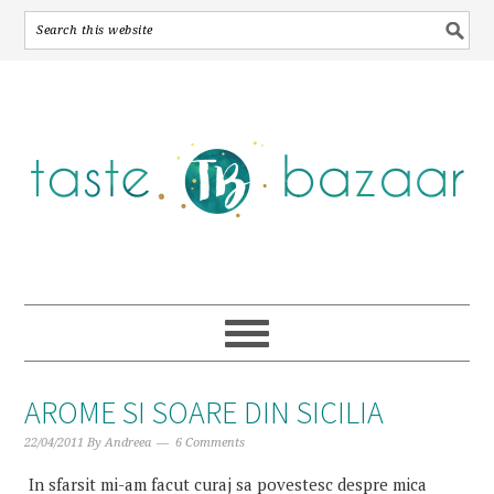
Skip
Skip
Skip
to
to
to
primary
main
primary
navigation
content
sidebar
AROME SI SOARE DIN SICILIA
22/04/2011
By
Andreea
6 Comments
In sfarsit mi-am facut curaj sa povestesc despre mica