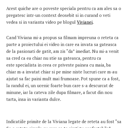
Acest quiche are o poveste speciala pentru ca am ales sa o
pregatesc intr-un context deosebit si in curand o veti
vedea si in varianta video pe blogul
Vivianei
.
Cand Viviana mi-a propus sa filmam impreuna o reteta ca
parte a proiectului ei video in care ea invata sa gateasca
de la pasionati de gatit, am zis “da” imediat. Nu mi-a venit
sa cred ca ea chiar nu stie sa gateasca, pentru ca
este specialista in ceea ce priveste painea cu maia, ba
chiar m-a invatat chiar si pe mine niste lucruri care m-au
ajutat sa fac paini mult mai frumoase. Pot spune ca a fost,
la randul ei, un ucenic foarte bun care s-a descurcat de
minune, iar la cateva zile dupa filmare, a facut din nou
tarta, insa in varianta dulce.
Indicatiile primite de la Viviana legate de reteta au fost “sa