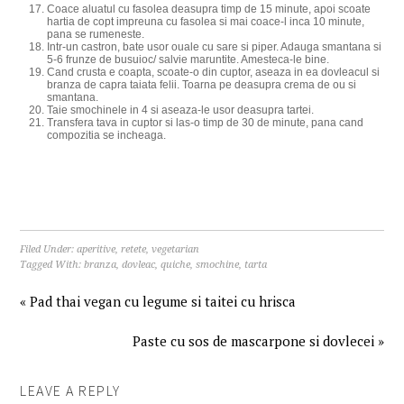
Coace aluatul cu fasolea deasupra timp de 15 minute, apoi scoate
hartia de copt impreuna cu fasolea si mai coace-l inca 10 minute,
pana se rumeneste.
Intr-un castron, bate usor ouale cu sare si piper. Adauga smantana si
5-6 frunze de busuioc/ salvie maruntite. Amesteca-le bine.
Cand crusta e coapta, scoate-o din cuptor, aseaza in ea dovleacul si
branza de capra taiata felii. Toarna pe deasupra crema de ou si
smantana.
Taie smochinele in 4 si aseaza-le usor deasupra tartei.
Transfera tava in cuptor si las-o timp de 30 de minute, pana cand
compozitia se incheaga.
Filed Under:
aperitive
,
retete
,
vegetarian
Tagged With:
branza
,
dovleac
,
quiche
,
smochine
,
tarta
« Pad thai vegan cu legume si taitei cu hrisca
Paste cu sos de mascarpone si dovlecei »
LEAVE A REPLY