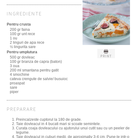
INGREDIENTE
Pentru crusta
200 gr faina
100 gr unt rece
1 ou
2 linguri de apa rece
½ lingurita sare
Pentru umplutura
PRINT
500 gr dovleac
100 gr branza de capra (baton)
3 oua
200 ml smantana pentru gatit
4 smochine
cateva crengute de salvie/ busuioc
proaspat
sare
piper
PREPARARE
Preincalzeste cuptorul la 180 de grade.
Taie dovleacul in 4 bucati mari si scoate semintele.
Curata coaja dovleacului cu ajutorului unui cutit sau cu un peeler de
legume.
Taie dovleacul in cuburi medii, de aproximativ 3-4 cm. Pune-le intr-o