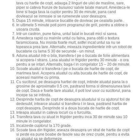
tava cu hartie de copt, adauga 2 linguri de ulei de masline, sare,
piper si cateva frunze de busuioc/ salvie taiate marunt. Amesteca-le
bine si baga tava la cuptor pentru 30 de minute, pana cand
dovleacul se inmoaie si se rumeneste usor deasupra.
Dupa 15 minute, intoarce bucatile de dovleac pe cealalta parte.
In ultimele 5 minute poti porni programul de grill, pentru a obtine o
usoara crusta.
Intr-un castron, pune faina, untul taiat in bucati mici si sarea.
Amesteca rapid cu mainile untul cu faina, pana obtii o textura
faramicioasa. Nu insista foarte mult, astfel incat untul sa nu se
topeasca prea tare. Alternativ, mixeaza ingredientele intr-un robot de
bucatarie cu lama S 30 de secunde - un minut.
Aduna aluatul intr-o bila, transfera-l pe o bucata de folie alimentara
si acopera-l strans. Lasa aluatul in frigider pentru 30 minute - o ora
pentru a se intari. Alternativ, baga-l in congelator 15 – 20 de minute.
Scoate aluatul si transfera-l pe o bucata de hartie de copt, de
marimea tavii. Acopera aluatul cu alta bucata de hartie de copt, de
aceeasi marime cu prima.
Cu sucitorul, pe deasupra hartiei de copt, intinde aluatul pana la o
grosime de aproximativ 0.5 cm, pastrand forma si dimensiunea tavii
de copt. Daca e foarte tare aluatul, il poti lovi usor cu sucitorul, pana
incepe sa se intinda.
Desprinde hartia de copt de deasupra aluatului si cu ajutorul foii de
dedesubt, intoarce aluatul si transfera-l in tava, pastrand hartia de
copt deasupra. Desprinde si a doua bucata de hartie de copt.
Inteapa aluatul in cateva locuri cu o furculita.
Transfera tava cu aluat in frigider pentru inca 30 de minute sau 10
minute in congelator.
Incalzeste cuptorul la 170 grade.
Scoate tava din frigider, aseaza deasupra un strat de hartie de copt
si peste ea pune boabe de fasole sau de orez crude, pentru a evita
ca aluatul sa se deformeze.