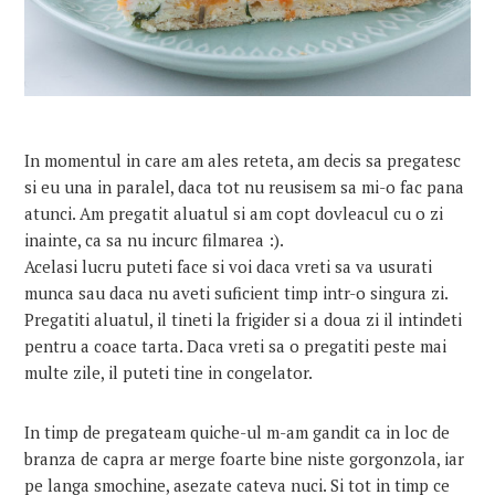
In momentul in care am ales reteta, am decis sa pregatesc
si eu una in paralel, daca tot nu reusisem sa mi-o fac pana
atunci. Am pregatit aluatul si am copt dovleacul cu o zi
inainte, ca sa nu incurc filmarea :).
Acelasi lucru puteti face si voi daca vreti sa va usurati
munca sau daca nu aveti suficient timp intr-o singura zi.
Pregatiti aluatul, il tineti la frigider si a doua zi il intindeti
pentru a coace tarta. Daca vreti sa o pregatiti peste mai
multe zile, il puteti tine in congelator.
In timp de pregateam quiche-ul m-am gandit ca in loc de
branza de capra ar merge foarte bine niste gorgonzola, iar
pe langa smochine, asezate cateva nuci. Si tot in timp ce