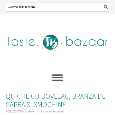
Skip
Skip
Skip
to
to
to
primary
main
primary
navigation
content
sidebar
QUICHE CU DOVLEAC, BRANZA DE
CAPRA SI SMOCHINE
24/11/2017
By
Andreea
Leave a Comment