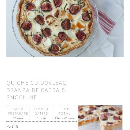
QUICHE CU DOVLEAC,
BRANZA DE CAPRA SI
SMOCHINE
TIMP DE
TIMP DE
TIMP
PREPARARE
GATIRE
TOTAL
45 mins
1 hour
1 hour 45 mins
Portii:
8