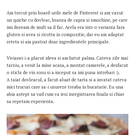
Am trecut prin board-urile mele de Pinterest si am vazut
un quiche cu dovleac, branza de capra si smochine, pe care
imi doream de mult sa il fac. Acela era intr-o varianta fara
gluten si avea si ricotta in compozitie, dar eu am adaptat
reteta si am pastrat doar ingredientele principale.
Vivianei i-a placut ideea si am batut palma. Cateva zile mai
tarziu, a venit la mine acasa, a montat camerele, a desfacut
o sticla de vin rosu si a inceput sa imi puna intrebari :).
A taiat dovleacul, a facut aluat de tarta si a invatat cateva
mici trucuri care sa-i usureze treaba in bucatarie. Eu una
abia astept sa vad cum va iesi inregistrarea finala si chiar
sa repetam experienta.