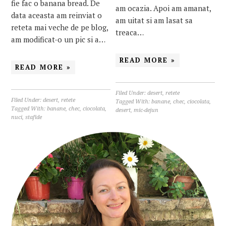
fie fac o banana bread. De
am ocazia. Apoi am amanat,
data aceasta am reinviat o
am uitat si am lasat sa
reteta mai veche de pe blog,
treaca…
am modificat-o un pic si a…
READ MORE »
READ MORE »
Filed Under:
desert
,
retete
Filed Under:
desert
,
retete
Tagged With:
banane
,
chec
,
ciocolata
,
Tagged With:
banane
,
chec
,
ciocolata
,
desert
,
mic-dejun
nuci
,
stafide