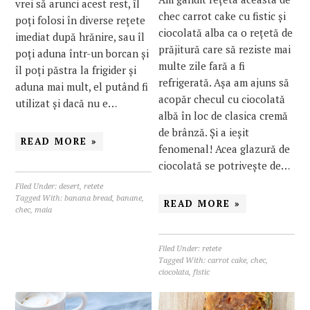
vrei să arunci acest rest, îl
chec carrot cake cu fistic și
poți folosi în diverse rețete
ciocolată alba ca o rețetă de
imediat după hrănire, sau îl
prăjitură care să reziste mai
poți aduna într-un borcan și
multe zile fară a fi
îl poți păstra la frigider și
refrigerată. Așa am ajuns să
aduna mai mult, el putând fi
acopăr checul cu ciocolată
utilizat și dacă nu e…
albă în loc de clasica cremă
de brânză. Și a ieșit
READ MORE »
fenomenal! Acea glazură de
ciocolată se potrivește de…
Filed Under:
desert
,
retete
Tagged With:
banana bread
,
banane
,
READ MORE »
chec
,
maia
Filed Under:
retete
Tagged With:
carrot cake
,
chec
,
ciocolata
,
fistic