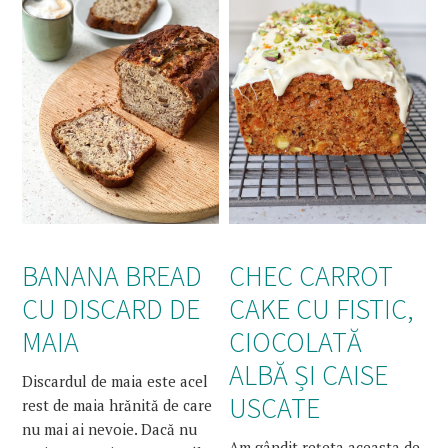
BANANA BREAD
CHEC CARROT
CU DISCARD DE
CAKE CU FISTIC,
MAIA
CIOCOLATĂ
ALBĂ ȘI CAISE
Discardul de maia este acel
USCATE
rest de maia hrănită de care
nu mai ai nevoie. Dacă nu
Am gândit rețeta aceasta de