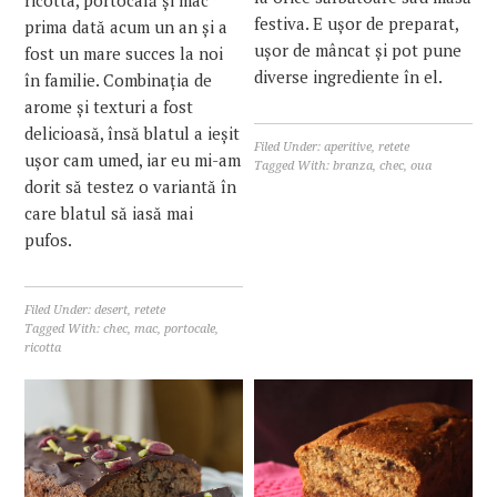
festiva. E ușor de preparat,
prima dată acum un an și a
ușor de mâncat și pot pune
fost un mare succes la noi
diverse ingrediente în el.
în familie. Combinația de
arome și texturi a fost
delicioasă, însă blatul a ieșit
Filed Under:
aperitive
,
retete
ușor cam umed, iar eu mi-am
Tagged With:
branza
,
chec
,
oua
dorit să testez o variantă în
care blatul să iasă mai
pufos.
Filed Under:
desert
,
retete
Tagged With:
chec
,
mac
,
portocale
,
ricotta