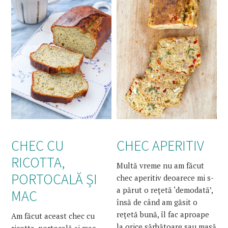
CHEC CU
CHEC APERITIV
RICOTTA,
Multă vreme nu am făcut
PORTOCALĂ ȘI
chec aperitiv deoarece mi s-
a părut o rețetă ‘demodată’,
MAC
însă de când am găsit o
rețetă bună, îl fac aproape
Am făcut aceast chec cu
la orice sărbătoare sau masă
ricotta, portocală și mac