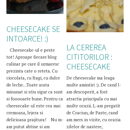
CHEESECAKE SE
INTOARCE! :)
LA CEREREA
Cheesecake-ul e peste
CITITORILOR :
tot! Aproape fiecare blog
culinar pe care il urmaresc
CHEESECAKE
prezinta cate o reteta. Cu
De cheesecake ma leaga
ciocolata, cu fragi, cu dulce
multe amintiri :). De cand l-
de leche…Toate arata
am descoperit, a fost
minunat si stiu sigur ca sunt
atractia principala cu mai
si fooooarte bune. Pentru ca
multe ocazii. L-am pregatit
cheesecake-ul este cea mai
de Craciun, de Paste, cand
cremoasa, lejera si
am mers in vizite, cu ocazia
delicioasa prajitura! Nu m-
zilelor de nastere,
am putut abtine si am