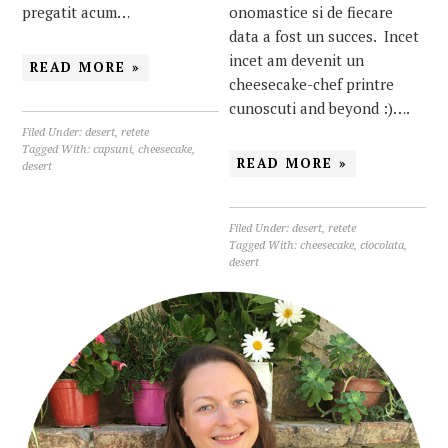
onomastice si de fiecare
pregatit acum…
data a fost un succes. Incet
incet am devenit un
READ MORE »
cheesecake-chef printre
cunoscuti and beyond :)….
Filed Under:
desert
,
retete
Tagged With:
capsuni
,
cheesecake
,
READ MORE »
desert
Filed Under:
desert
,
retete
Tagged With:
cheesecake
,
ciocolata
,
desert