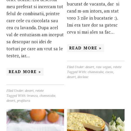
bucurat de vacanta, dar si
meu preferat si incercam tot
cand m-am intors, am stat
felul de combinatii, printre
vreo 3 zile in bucatarie :).
care cele cu ciocolata sau
Imi era tare dor sa gatesc
cea cu lavanda. Dupa acel
ceva si mai ales sa fac…
val de entuziasm am inceput
sa descopar noi idei de
READ MORE »
torturi pe care am vrut sa le
testez, iar…
Filed Under:
desert
,
raw vegan
,
retete
READ MORE »
Tagged With:
cheesecake
,
cocos
,
desert
,
dovleac
Filed Under:
desert
,
retete
Tagged With:
branza
,
cheesecake
,
desert
,
prajitura