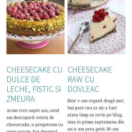
CHEESECAKE CU
CHEESECAKE
DULCE DE
RAW CU
LECHE, FISTIC SI
DOVLEAC
ZMEURA
Bine v-am regasit dragii mei.
Imi pare rau ca mi-a luat
Acum vreo sapte ani, cand
atata timp sa revin pe blog,
am descoperit reteta de
insa in prima saptamana din
cheesecake, o pregateam cu
an n-am prea gatit. M-am
orice ocazie. Era desertul