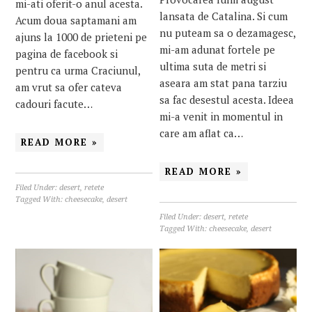
mi-ati oferit-o anul acesta.
lansata de Catalina. Si cum
Acum doua saptamani am
nu puteam sa o dezamagesc,
ajuns la 1000 de prieteni pe
mi-am adunat fortele pe
pagina de facebook si
ultima suta de metri si
pentru ca urma Craciunul,
aseara am stat pana tarziu
am vrut sa ofer cateva
sa fac desestul acesta. Ideea
cadouri facute…
mi-a venit in momentul in
care am aflat ca…
READ MORE »
READ MORE »
Filed Under:
desert
,
retete
Tagged With:
cheesecake
,
desert
Filed Under:
desert
,
retete
Tagged With:
cheesecake
,
desert