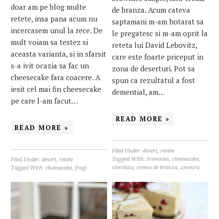
doar am pe blog multe
de branza. Acum cateva
retete, insa pana acum nu
saptamani m-am hotarat sa
incercasem unul la rece. De
le pregatesc si m-am oprit la
mult voiam sa testez si
reteta lui David Lebovitz,
aceasta varianta, si in sfarsit
care este foarte priceput in
s-a ivit ocazia sa fac un
zona de deserturi. Pot sa
cheesecake fara coacere. A
spun ca rezultatul a fost
iesit cel mai fin cheesecake
demential, am…
pe care l-am facut…
READ MORE »
READ MORE »
Filed Under:
desert
,
retete
Tagged With:
brownies
,
cheesecake
,
Filed Under:
desert
,
retete
ciocolata
,
crema de branza
,
zmeura
Tagged With:
cheesecake
,
fragi