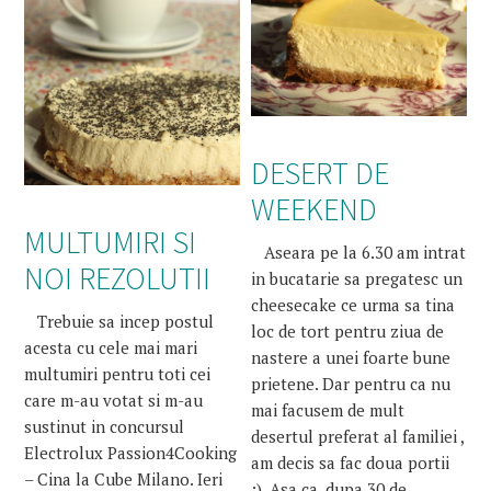
DESERT DE
WEEKEND
MULTUMIRI SI
Aseara pe la 6.30 am intrat
NOI REZOLUTII
in bucatarie sa pregatesc un
cheesecake ce urma sa tina
Trebuie sa incep postul
loc de tort pentru ziua de
acesta cu cele mai mari
nastere a unei foarte bune
multumiri pentru toti cei
prietene. Dar pentru ca nu
care m-au votat si m-au
mai facusem de mult
sustinut in concursul
desertul preferat al familiei ,
Electrolux Passion4Cooking
am decis sa fac doua portii
– Cina la Cube Milano. Ieri
:). Asa ca, dupa 30 de