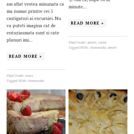
am aflat vestea minunata ca
minute…
ma numar printre cei 5
castigatori ai excursiei. Nu
READ MORE »
va puteti imagina cat de
entuziasmata sunt si cate
planuri imi…
Filed Under:
desert
,
retete
Tagged With:
cheesecake
,
desert
READ MORE »
Filed Under:
news
Tagged With:
cheesecake