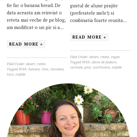
fie fac o banana bread. De
gustul de alune prajite
data aceasta am reinviat o
(preferatele mele!) si
reteta mai veche de pe blog,
combinatia foarte reusita…
am modificat-o un pic si a…
READ MORE »
READ MORE »
Filed Under:
desert
,
retete
,
vegan
Tagged With:
alune de padure
,
Filed Under:
desert
,
retete
curmale
,
post
,
scortisoara
,
stafide
Tagged With:
banane
,
chec
,
ciocolata
,
nuci
,
stafide