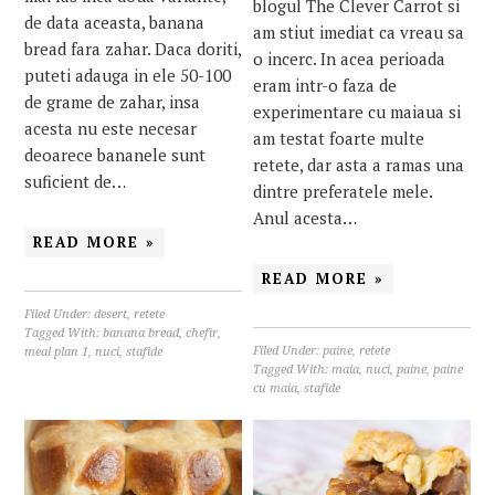
blogul The Clever Carrot si
de data aceasta, banana
am stiut imediat ca vreau sa
bread fara zahar. Daca doriti,
o incerc. In acea perioada
puteti adauga in ele 50-100
eram intr-o faza de
de grame de zahar, insa
experimentare cu maiaua si
acesta nu este necesar
am testat foarte multe
deoarece bananele sunt
retete, dar asta a ramas una
suficient de…
dintre preferatele mele.
Anul acesta…
READ MORE »
READ MORE »
Filed Under:
desert
,
retete
Tagged With:
banana bread
,
chefir
,
Filed Under:
paine
,
retete
meal plan 1
,
nuci
,
stafide
Tagged With:
maia
,
nuci
,
paine
,
paine
cu maia
,
stafide