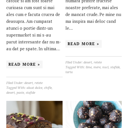
numara printre fructele
catolic si am fost foarte
noastre preferate, mai ales
curioasa cum sunt si mai
de mancat crude. Pe mine nu
ales cum e facuta crucea de
ma inspira mai deloc cand
deasupra. Am cumparat
le…
atunci o portie dintr-un
supermarket si mi s-au
parut interesante dar nu m-
READ MORE »
au dat pe spate. In ultima…
Filed Under:
desert
,
retete
READ MORE »
Tagged With:
lime
,
mere
,
nuci
,
stafide
,
tarta
Filed Under:
desert
,
retete
Tagged With:
aluat dulce
,
chifle
,
desert
,
paste
,
stafide