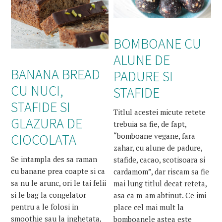
BOMBOANE CU
ALUNE DE
BANANA BREAD
PADURE SI
CU NUCI,
STAFIDE
STAFIDE SI
Titlul acestei micute retete
GLAZURA DE
trebuia sa fie, de fapt,
CIOCOLATA
“bomboane vegane, fara
zahar, cu alune de padure,
Se intampla des sa raman
stafide, cacao, scotisoara si
cu banane prea coapte si ca
cardamom”, dar riscam sa fie
sa nu le arunc, ori le tai felii
mai lung titlul decat reteta,
si le bag la congelator
asa ca m-am abtinut. Ce imi
pentru a le folosi in
place cel mai mult la
smoothie sau la inghetata,
bomboanele astea este