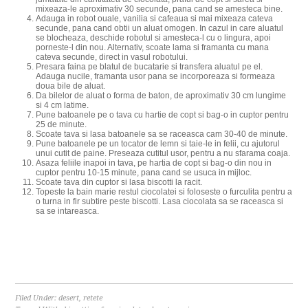
mixeaza-le aproximativ 30 secunde, pana cand se amesteca bine.
Adauga in robot ouale, vanilia si cafeaua si mai mixeaza cateva
secunde, pana cand obtii un aluat omogen. In cazul in care aluatul
se blocheaza, deschide robotul si amesteca-l cu o lingura, apoi
porneste-l din nou. Alternativ, scoate lama si framanta cu mana
cateva secunde, direct in vasul robotului.
Presara faina pe blatul de bucatarie si transfera aluatul pe el.
Adauga nucile, framanta usor pana se incorporeaza si formeaza
doua bile de aluat.
Da bilelor de aluat o forma de baton, de aproximativ 30 cm lungime
si 4 cm latime.
Pune batoanele pe o tava cu hartie de copt si bag-o in cuptor pentru
25 de minute.
Scoate tava si lasa batoanele sa se raceasca cam 30-40 de minute.
Pune batoanele pe un tocator de lemn si taie-le in felii, cu ajutorul
unui cutit de paine. Preseaza cutitul usor, pentru a nu sfarama coaja.
Asaza feliile inapoi in tava, pe hartia de copt si bag-o din nou in
cuptor pentru 10-15 minute, pana cand se usuca in mijloc.
Scoate tava din cuptor si lasa biscotti la racit.
Topeste la bain marie restul ciocolatei si foloseste o furculita pentru a
o turna in fir subtire peste biscotti. Lasa ciocolata sa se raceasca si
sa se intareasca.
Filed Under:
desert
,
retete