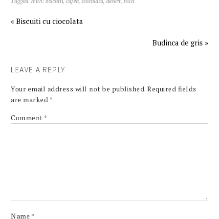
Tagged With:
biscotti
,
cafea
,
ciocolata
,
desert
,
nuci
« Biscuiti cu ciocolata
Budinca de gris »
LEAVE A REPLY
Your email address will not be published.
Required fields
are marked
*
Comment
*
Name
*