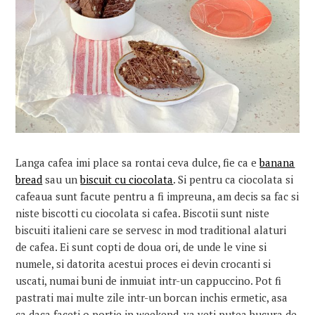
Langa cafea imi place sa rontai ceva dulce, fie ca e
banana
bread
sau un
biscuit cu ciocolata
. Si pentru ca ciocolata si
cafeaua sunt facute pentru a fi impreuna, am decis sa fac si
niste biscotti cu ciocolata si cafea. Biscotii sunt niste
biscuiti italieni care se servesc in mod traditional alaturi
de cafea. Ei sunt copti de doua ori, de unde le vine si
numele, si datorita acestui proces ei devin crocanti si
uscati, numai buni de inmuiat intr-un cappuccino. Pot fi
pastrati mai multe zile intr-un borcan inchis ermetic, asa
ca daca faceti o portie in weekend, va veti putea bucura de