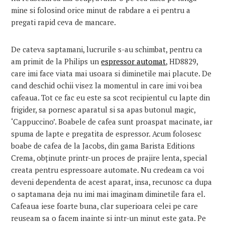
mine si folosind orice minut de rabdare a ei pentru a
pregati rapid ceva de mancare.
De cateva saptamani, lucrurile s-au schimbat, pentru ca
am primit de la Philips un
espressor automat
, HD8829,
care imi face viata mai usoara si diminetile mai placute. De
cand deschid ochii visez la momentul in care imi voi bea
cafeaua. Tot ce fac eu este sa scot recipientul cu lapte din
frigider, sa pornesc aparatul si sa apas butonul magic,
‘Cappuccino’. Boabele de cafea sunt proaspat macinate, iar
spuma de lapte e pregatita de espressor. Acum folosesc
boabe de cafea de la Jacobs, din gama Barista Editions
Crema, obținute printr-un proces de prajire lenta, special
creata pentru espressoare automate. Nu credeam ca voi
deveni dependenta de acest aparat, insa, recunosc ca dupa
o saptamana deja nu imi mai imaginam diminetile fara el.
Cafeaua iese foarte buna, clar superioara celei pe care
reuseam sa o facem inainte si intr-un minut este gata. Pe