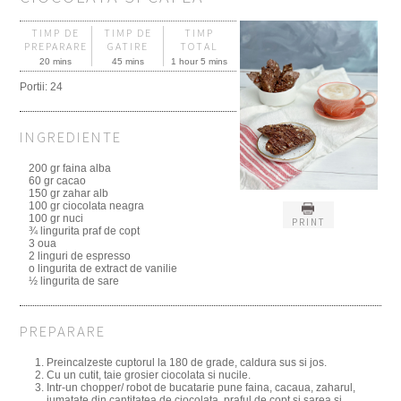
TIMP DE
TIMP DE
TIMP
PREPARARE
GATIRE
TOTAL
20 mins
45 mins
1 hour 5 mins
Portii:
24
INGREDIENTE
200 gr faina alba
60 gr cacao
150 gr zahar alb
100 gr ciocolata neagra
100 gr nuci
PRINT
¾ lingurita praf de copt
3 oua
2 linguri de espresso
o lingurita de extract de vanilie
½ lingurita de sare
PREPARARE
Preincalzeste cuptorul la 180 de grade, caldura sus si jos.
Cu un cutit, taie grosier ciocolata si nucile.
Intr-un chopper/ robot de bucatarie pune faina, cacaua, zaharul,
jumatate din cantitatea de ciocolata, praful de copt si sarea si