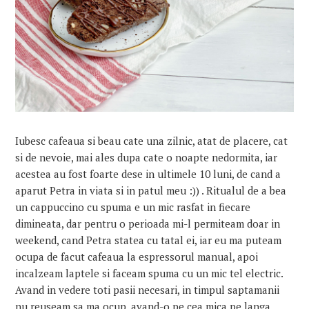
Iubesc cafeaua si beau cate una zilnic, atat de placere, cat
si de nevoie, mai ales dupa cate o noapte nedormita, iar
acestea au fost foarte dese in ultimele 10 luni, de cand a
aparut Petra in viata si in patul meu :)) . Ritualul de a bea
un cappuccino cu spuma e un mic rasfat in fiecare
dimineata, dar pentru o perioada mi-l permiteam doar in
weekend, cand Petra statea cu tatal ei, iar eu ma puteam
ocupa de facut cafeaua la espressorul manual, apoi
incalzeam laptele si faceam spuma cu un mic tel electric.
Avand in vedere toti pasii necesari, in timpul saptamanii
nu reuseam sa ma ocup, avand-o pe cea mica pe langa