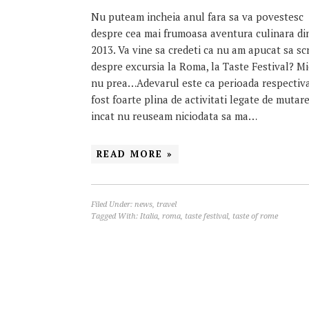
Nu puteam incheia anul fara sa va povestesc
despre cea mai frumoasa aventura culinara di
2013. Va vine sa credeti ca nu am apucat sa sc
despre excursia la Roma, la Taste Festival? M
nu prea…Adevarul este ca perioada respectiv
fost foarte plina de activitati legate de mutare
incat nu reuseam niciodata sa ma…
READ MORE »
Filed Under:
news
,
travel
Tagged With:
Italia
,
roma
,
taste festival
,
taste of rome