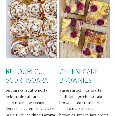
RULOURI CU
CHEESECAKE
SCORTISOARA
BROWNIES
Ieri mi s-a facut o pofta
Pusesem ochii de foarte
nebuna de rulouri cu
mult timp pe cheesecake
scortisoara. Le aveam pe
brownies, dar reusisem sa
lista de ceva vreme si visam
fac doar varianta de
la un rulou caldut cu aroma
brownies simple, fara crema