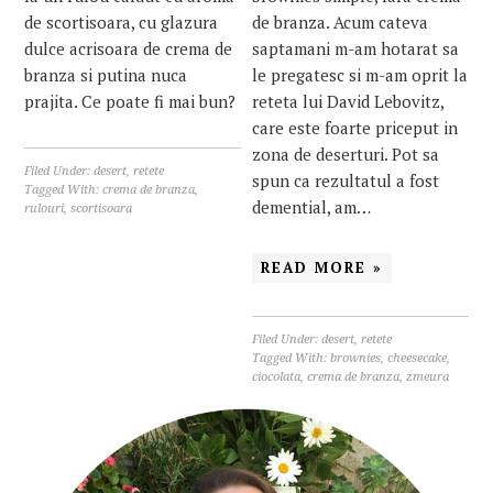
de scortisoara, cu glazura
de branza. Acum cateva
dulce acrisoara de crema de
saptamani m-am hotarat sa
branza si putina nuca
le pregatesc si m-am oprit la
prajita. Ce poate fi mai bun?
reteta lui David Lebovitz,
care este foarte priceput in
zona de deserturi. Pot sa
Filed Under:
desert
,
retete
spun ca rezultatul a fost
Tagged With:
crema de branza
,
demential, am…
rulouri
,
scortisoara
READ MORE »
Filed Under:
desert
,
retete
Tagged With:
brownies
,
cheesecake
,
ciocolata
,
crema de branza
,
zmeura