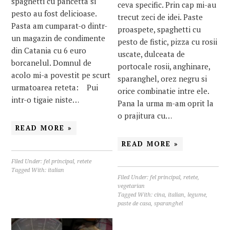
spaghetti cu pancetta si
ceva specific. Prin cap mi-au
pesto au fost delicioase.
trecut zeci de idei. Paste
Pasta am cumparat-o dintr-
proaspete, spaghetti cu
un magazin de condimente
pesto de fistic, pizza cu rosii
din Catania cu 6 euro
uscate, dulceata de
borcanelul. Domnul de
portocale rosii, anghinare,
acolo mi-a povestit pe scurt
sparanghel, orez negru si
urmatoarea reteta: Pui
orice combinatie intre ele.
intr-o tigaie niste…
Pana la urma m-am oprit la
o prajitura cu…
READ MORE »
READ MORE »
Filed Under:
fel principal
,
retete
Tagged With:
italian
Filed Under:
fel principal
,
retete
,
vegetarian
Tagged With:
cina
,
italian
,
legume
,
paste de casa
,
sparanghel