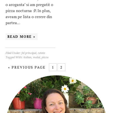
o aroganta’ si am pregatit o
pizza nocturna :P. In plus,
aveam pe lista o cerere din
partea…
READ MORE »
Filed Under:
fel principal
,
retete
Tagged With:
italian
,
malai
,
pizza
«
PREVIOUS PAGE
1
2