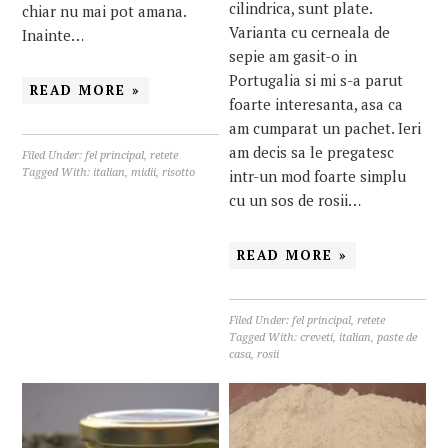
cilindrica, sunt plate.
chiar nu mai pot amana.
Varianta cu cerneala de
Inainte…
sepie am gasit-o in
Portugalia si mi s-a parut
READ MORE »
foarte interesanta, asa ca
am cumparat un pachet. Ieri
am decis sa le pregatesc
Filed Under:
fel principal
,
retete
Tagged With:
italian
,
midii
,
risotto
intr-un mod foarte simplu
cu un sos de rosii…
READ MORE »
Filed Under:
fel principal
,
retete
Tagged With:
creveti
,
italian
,
paste de
casa
,
rosii