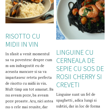
RISOTTO CU
MIDII IN VIN
LINGUINE CU
In sfasit a venit momentul
CERNEALA DE
sa va povestesc despre cum
m-am indragostit eu de
SEPIE CU SOS DE
aceasta mancare si sa va
ROSII CHERRY SI
impartasesc reteta perfecta
CREVETI
de risotto cu midii in vin.
Mult timp am tot amanat. Ba
Linguine sunt un fel de
nu aveam poze, ba aveam
spaghetti , adica lungi si
poze proaste. Acu, nici astea
subtiri, dar in loc de forma
nu-s cele mai reusite, dar