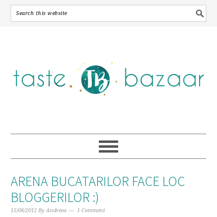
Skip
Skip
Skip
to
to
to
primary
main
primary
navigation
content
sidebar
ARENA BUCATARILOR FACE LOC
BLOGGERILOR :)
15/08/2012
By
Andreea
1 Comment