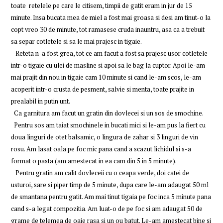
toate retelele pe care le citisem, timpii de gatit eram in jur de 15
minute. Insa bucata mea de miel a fost mai groasa si desi am tinut-o la
copt vreo 30 de minute, tot ramasese cruda inauntru, asa ca a trebuit
sa separ cotletele si sa le mai prajesc in tigaie.
Reteta n-a fost grea, tot ce am facut a fost sa prajesc usor cotletele
intr-o tigaie cu ulei de masline si apoi sa le bag la cuptor. Apoi le-am
mai prajit din nou in tigaie cam 10 minute si cand le-am scos, le-am
acoperit intr-o crusta de pesment, salvie si menta, toate prajite in
prealabil in putin unt.
Ca garnitura am facut un gratin din dovlecei si un sos de smochine.
Pentru sos am taiat smochinele in bucati mici si le-am pus la fiert cu
doua linguri de otet balsamic, o lingura de zahar si 3 linguri de vin
rosu. Am lasat oala pe foc mic pana cand a scazut lichidul si s-a
format o pasta (am amestecat in ea cam din 5 in 5 minute).
Pentru gratin am calit dovleceii cu o ceapa verde, doi catei de
usturoi, sare si piper timp de 5 minute, dupa care le-am adaugat 50 ml
de smantana pentru gatit. Am mai tinut tigaia pe foc inca 5 minute pana
cand s-a legat compozitia. Am luat-o de pe foc si am adaugat 50 de
grame de telemea de oaie rasa si un ou batut. Le-am amestecat bine si