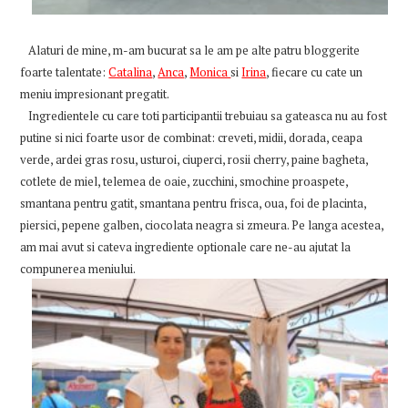
Alaturi de mine, m-am bucurat sa le am pe alte patru bloggerite
foarte talentate:
Catalina
,
Anca
,
Monica
si
Irina
, fiecare cu cate un
meniu impresionant pregatit.
Ingredientele cu care toti participantii trebuiau sa gateasca nu au fost
putine si nici foarte usor de combinat: creveti, midii, dorada, ceapa
verde, ardei gras rosu, usturoi, ciuperci, rosii cherry, paine bagheta,
cotlete de miel, telemea de oaie, zucchini, smochine proaspete,
smantana pentru gatit, smantana pentru frisca, oua, foi de placinta,
piersici, pepene galben, ciocolata neagra si zmeura. Pe langa acestea,
am mai avut si cateva ingrediente optionale care ne-au ajutat la
compunerea meniului.