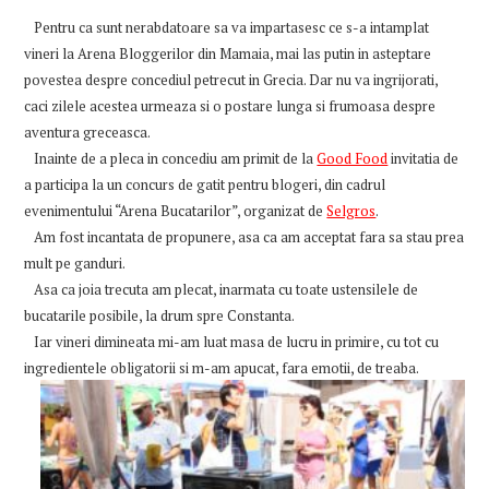
Pentru ca sunt nerabdatoare sa va impartasesc ce s-a intamplat
vineri la Arena Bloggerilor din Mamaia, mai las putin in asteptare
povestea despre concediul petrecut in Grecia. Dar nu va ingrijorati,
caci zilele acestea urmeaza si o postare lunga si frumoasa despre
aventura greceasca.
Inainte de a pleca in concediu am primit de la
Good Food
invitatia de
a participa la un concurs de gatit pentru blogeri, din cadrul
evenimentului “Arena Bucatarilor”, organizat de
Selgros
.
Am fost incantata de propunere, asa ca am acceptat fara sa stau prea
mult pe ganduri.
Asa ca joia trecuta am plecat, inarmata cu toate ustensilele de
bucatarile posibile, la drum spre Constanta.
Iar vineri dimineata mi-am luat masa de lucru in primire, cu tot cu
ingredientele obligatorii si m-am apucat, fara emotii, de treaba.