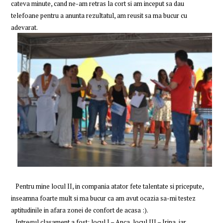
cateva minute, cand ne-am retras la cort si am inceput sa dau
telefoane pentru a anunta rezultatul, am reusit sa ma bucur cu
adevarat.
Pentru mine locul II, in compania atator fete talentate si pricepute,
inseamna foarte mult si ma bucur ca am avut ocazia sa-mi testez
aptitudinile in afara zonei de confort de acasa :).
Intregul clasament a fost: locul I – Anca, locul III – Irina, iar