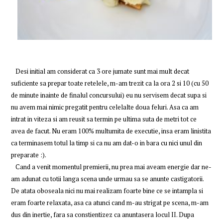
Desi initial am considerat ca 3 ore jumate sunt mai mult decat
suficiente sa prepar toate retelele, m-am trezit ca la ora 2 si 10 (cu 50
de minute inainte de finalul concursului) eu nu servisem decat supa si
nu avem mai nimic pregatit pentru celelalte doua feluri. Asa ca am
intrat in viteza si am reusit sa termin pe ultima suta de metri tot ce
avea de facut. Nu eram 100% multumita de executie, insa eram linistita
ca terminasem totul la timp si ca nu am dat-o in bara cu nici unul din
preparate :).
Cand a venit momentul premierii, nu prea mai aveam energie dar ne-
am adunat cu totii langa scena unde urmau sa se anunte castigatorii.
De atata oboseala nici nu mai realizam foarte bine ce se intampla si
eram foarte relaxata, asa ca atunci cand m-au strigat pe scena, m-am
dus din inertie, fara sa constientizez ca anuntasera locul II. Dupa