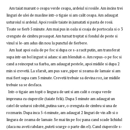
Am taiat marunt o ceapa verde ceapa, ardeiul si rosiile. Am incins trei
linguri de ulei de masline intr-o tigaie si am calit ceapa. Am adaugat
usturoiul si ardeiul. Apoi rosiile taiate in jumatati si pasta de rosii.
Toate se fierb 5 minute. Am mai pus in oala si coaja de portocala si o 3
crengute de cimbru proaspat. Am turnat treptat si fondul de peste si
vinul si le-am adus din nou la punctul de fierbere.
Am luat apoi oala de pe foc si dupa ce s-a racit putin, am transferat
supa intr-un bol ingust si adanc si am blenduit-o. Am repus-o pe foc si
cand a reinceput sa fiarba, am adaugat pestele, apoi midiile si dupa 2
min si crevetii. La sfarsit, am pus sare, piper si zeama de lamaie si am
mai fiert supa cam 5 minute. Crevetii trebuie sa devina roz, iar midiile
trebuie sa se desfaca.
Intr-o tigaie am topit o lingura de unt si am calit o ceapa verde
impreuna cu ciupercile (taiate felii). Dupa 5 minute am adaugat un
catel de usturoi zdrobit, putina sare, o crenguta de cimbru si una de
rozmarin. Dupa inca 5-6 minute, am adaugat 2 linguri de vin alb si o
lingura de zeama de lamaie. Se mai tin pe foc pana cand scade lichidul
(daca nu aveti rabdare, puteti scurge o parte din el). Cand ciupercile s-