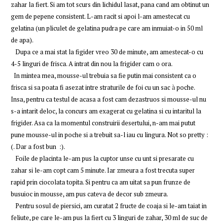
zahar la fiert. Si am tot scurs din lichidul lasat, pana cand am obtinut un
gem de pepene consistent. L-am racit si apoi l-am amestecat cu
gelatina (un pliculet de gelatina pudra pe care am inmuiat-o in 50 ml
de apa).
Dupa ce a mai stat la figider vreo 30 de minute, am amestecat-o cu
4-5 linguri de frisca. A intrat din nou la frigider cam o ora.
In mintea mea, mousse-ul trebuia sa fie putin mai consistent ca o
frisca si sa poata fi asezat intre straturile de foi cu un sac
à
poche.
Insa, pentru ca testul de acasa a fost cam dezastruos si mousse-ul nu
s-a intarit deloc, la concurs am exagerat cu gelatina si cu intaritul la
frigider. Asa ca la momentul construirii desertului, n-am mai putut
pune mousse-ul in poche si a trebuit sa-l iau cu lingura. Not so pretty :
(. Dar a fost bun :).
Foile de placinta le-am pus la cuptor unse cu unt si presarate cu
zahar si le-am copt cam 5 minute. Iar zmeura a fost trecuta super
rapid prin ciocolata topita. Si pentru ca am uitat sa pun frunze de
busuioc in mousse, am pus cateva de decor sub zmeura.
Pentru sosul de piersici, am curatat 2 fructe de coaja si le-am taiat in
feliute, pe care le-am pus la fiert cu 3 linguri de zahar, 30 ml de suc de