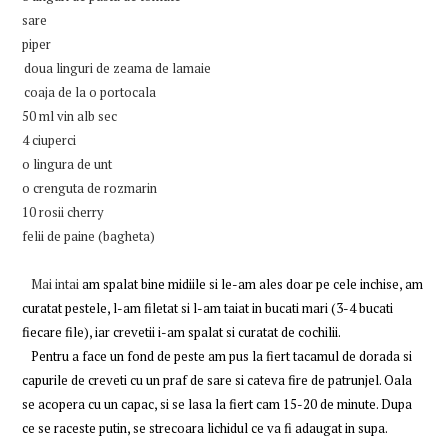
sare
piper
doua linguri de zeama de lamaie
coaja de la o portocala
50 ml vin alb sec
4 ciuperci
o lingura de unt
o crenguta de rozmarin
10 rosii cherry
felii de paine (bagheta)
Mai intai
am spalat bine midiile si le-am ales doar pe cele inchise, am
curatat pestele, l-am filetat si l-am taiat in bucati mari (3-4 bucati
fiecare file), iar crevetii i-am spalat si curatat de cochilii.
Pentru a face un fond de peste am pus la fiert tacamul de dorada si
capurile de creveti cu un praf de sare si cateva fire de patrunjel. Oala
se acopera cu un capac, si se lasa la fiert cam 15-20 de minute. Dupa
ce se raceste putin, se strecoara lichidul ce va fi adaugat in supa.