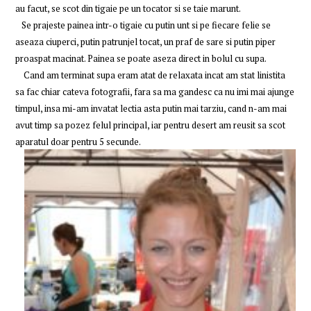
au facut, se scot din tigaie pe un tocator si se taie marunt.
Se prajeste painea intr-o tigaie cu putin unt si pe fiecare felie se
aseaza ciuperci, putin patrunjel tocat, un praf de sare si putin piper
proaspat macinat. Painea se poate aseza direct in bolul cu supa.
Cand am terminat supa eram atat de relaxata incat am stat linistita
sa fac chiar cateva fotografii, fara sa ma gandesc ca nu imi mai ajunge
timpul, insa mi-am invatat lectia asta putin mai tarziu, cand n-am mai
avut timp sa pozez felul principal, iar pentru desert am reusit sa scot
aparatul doar pentru 5 secunde.