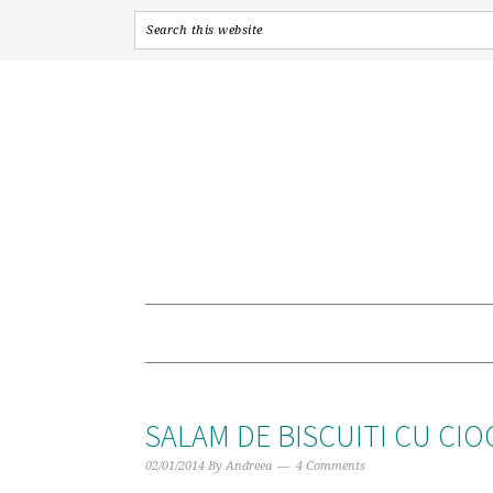
Skip
Skip
Skip
to
to
to
primary
main
primary
navigation
content
sidebar
SALAM DE BISCUITI CU CI
02/01/2014
By
Andreea
4 Comments