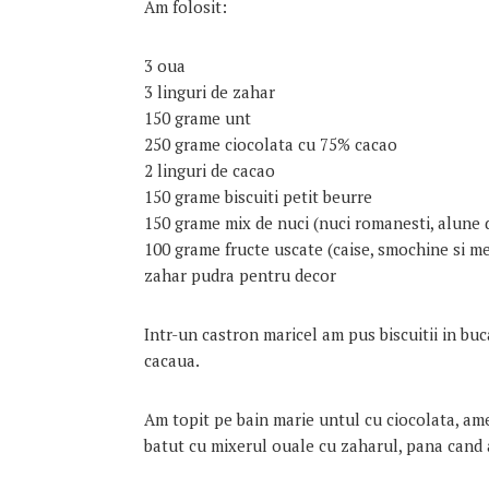
Am folosit:
3 oua
3 linguri de zahar
150 grame unt
250 grame ciocolata cu 75% cacao
2 linguri de cacao
150 grame biscuiti petit beurre
150 grame mix de nuci (nuci romanesti, alune 
100 grame fructe uscate (caise, smochine si m
zahar pudra pentru decor
Intr-un castron maricel am pus biscuitii in buca
cacaua.
Am topit pe bain marie untul cu ciocolata, ame
batut cu mixerul ouale cu zaharul, pana cand