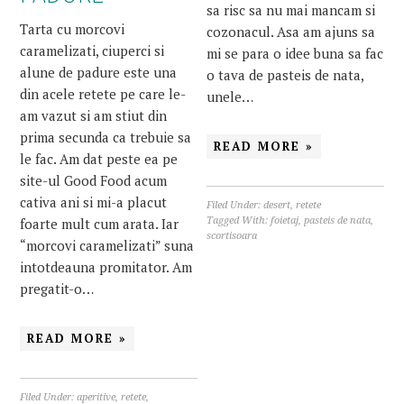
sa risc sa nu mai mancam si
Tarta cu morcovi
cozonacul. Asa am ajuns sa
caramelizati, ciuperci si
mi se para o idee buna sa fac
alune de padure este una
o tava de pasteis de nata,
din acele retete pe care le-
unele…
am vazut si am stiut din
prima secunda ca trebuie sa
READ MORE »
le fac. Am dat peste ea pe
site-ul Good Food acum
cativa ani si mi-a placut
Filed Under:
desert
,
retete
foarte mult cum arata. Iar
Tagged With:
foietaj
,
pasteis de nata
,
scortisoara
“morcovi caramelizati” suna
intotdeauna promitator. Am
pregatit-o…
READ MORE »
Filed Under:
aperitive
,
retete
,