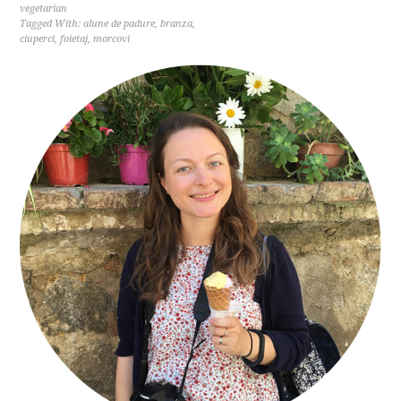
vegetarian
Tagged With:
alune de padure
,
branza
,
ciuperci
,
foietaj
,
morcovi