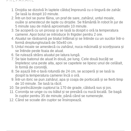
Drojdia se dizolvă în laptele călduț împreună cu o lingură de zahăr.
Se lasă la dospit 10 minute.
Într-un bol se pune făina, un praf de sare, zahărul, untul moale,
ouăle și amestecul de lapte cu drojdie. Se frământă în robot în jur de
5 minute sau de mână aproximativ 10 minute.
Se acoperă cu un prosop și se lasă la dospit o oră la temperatura
camerei. Apoi bolul se introduce în frigider pentru 2 ore.
Aluatul se răstoarnă pe blatul înfăinat și se întinde cu un sucitor într-o
formă dreptunghiulară de 50x40 cm.
Untul moale se amestecă cu zahărul, nuca măcinată și scorțișoara și
se întinde peste foaia de aluat.
Se rulează strâns aluatul pe latura lungă.
Se taie batonul de aluat în două, pe lung. Cele două bucăți se
împletesc una peste alta, apoi se capetele se lipesc unul de celălalt,
în formă de coroniță.
Se așază într-o tavă rotundă de 24 cm, se acoperă și se lasă la
dospit la temperatura camerei încă o oră.
Într-un ibric se pun zahărul, apa și coaja de portocală și se fierb timp
de 10 minute. Se lasă la răcit.
Se preîncălzește cuptorul la 170 de grade, căldură sus și jos.
Coronița se unge cu ou bătut și se presără cu nucă tocată. Se bagă
în cuptor pentru 35 de minute, până când se rumenește.
Când se scoate din cuptor se însiropează.