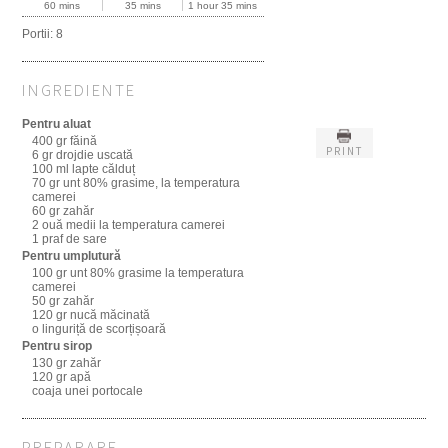
60 mins
35 mins
1 hour 35 mins
Portii:
8
INGREDIENTE
Pentru aluat
400 gr făină
PRINT
6 gr drojdie uscată
100 ml lapte călduț
70 gr unt 80% grasime, la temperatura
camerei
60 gr zahăr
2 ouă medii la temperatura camerei
1 praf de sare
Pentru umplutură
100 gr unt 80% grasime la temperatura
camerei
50 gr zahăr
120 gr nucă măcinată
o linguriță de scorțișoară
Pentru sirop
130 gr zahăr
120 gr apă
coaja unei portocale
PREPARARE