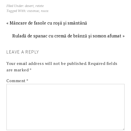
Filed Under:
desert
,
retete
Tagged With:
cozonac
,
nuca
« Mâncare de fasole cu roșii și smântână
Ruladă de spanac cu cremă de brânză și somon afumat »
LEAVE A REPLY
Your email address will not be published.
Required fields
are marked
*
Comment
*