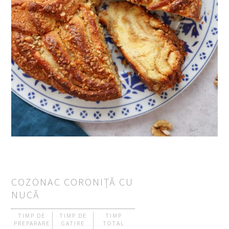
COZONAC CORONIȚĂ CU
NUCĂ
TIMP DE
TIMP DE
TIMP
PREPARARE
GATIRE
TOTAL