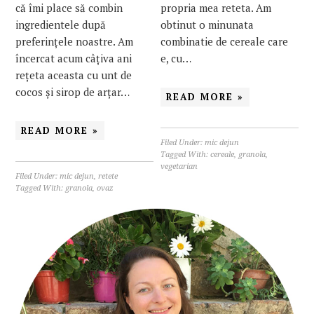
propria mea reteta. Am
că îmi place să combin
obtinut o minunata
ingredientele după
combinatie de cereale care
preferințele noastre. Am
e, cu…
încercat acum câțiva ani
rețeta aceasta cu unt de
cocos și sirop de arțar…
READ MORE »
READ MORE »
Filed Under:
mic dejun
Tagged With:
cereale
,
granola
,
vegetarian
Filed Under:
mic dejun
,
retete
Tagged With:
granola
,
ovaz