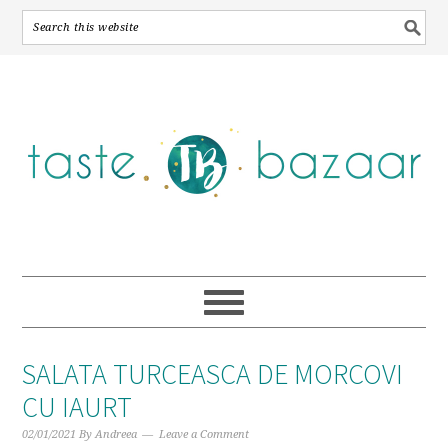
Skip
Skip
Skip
to
to
to
primary
main
primary
navigation
content
sidebar
SALATA TURCEASCA DE MORCOVI
CU IAURT
02/01/2021
By
Andreea
Leave a Comment