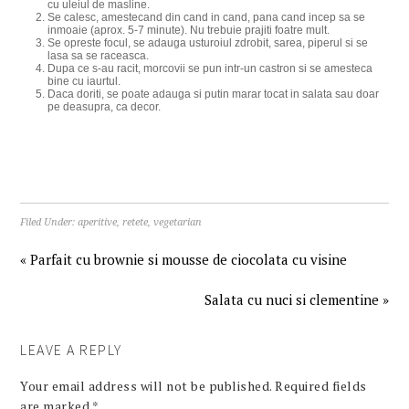
cu uleiul de masline.
Se calesc, amestecand din cand in cand, pana cand incep sa se
inmoaie (aprox. 5-7 minute). Nu trebuie prajiti foatre mult.
Se opreste focul, se adauga usturoiul zdrobit, sarea, piperul si se
lasa sa se raceasca.
Dupa ce s-au racit, morcovii se pun intr-un castron si se amesteca
bine cu iaurtul.
Daca doriti, se poate adauga si putin marar tocat in salata sau doar
pe deasupra, ca decor.
Filed Under:
aperitive
,
retete
,
vegetarian
« Parfait cu brownie si mousse de ciocolata cu visine
Salata cu nuci si clementine »
LEAVE A REPLY
Your email address will not be published.
Required fields
are marked
*