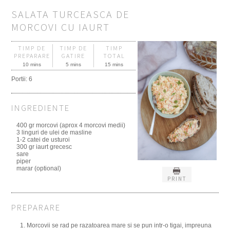
SALATA TURCEASCA DE
MORCOVI CU IAURT
TIMP DE
TIMP DE
TIMP
PREPARARE
GATIRE
TOTAL
10 mins
5 mins
15 mins
Portii:
6
INGREDIENTE
400 gr morcovi (aprox 4 morcovi medii)
3 linguri de ulei de masline
1-2 catei de usturoi
300 gr iaurt grecesc
sare
piper
marar (optional)
PRINT
PREPARARE
Morcovii se rad pe razatoarea mare si se pun intr-o tigai, impreuna