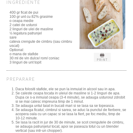
INGREDIENTE
400 gr ficat de pui
100 gr unt cu 82% grasime
o ceapa medie
2 catei de usturoi
2 linguri de ulei de masline
½ legatura patrunjel
sare
cateva crengute de cimbru (sau cimbru
uscat)
Optional:
o mana de stafide
30 ml de vin dulce/ rom/ coniac
PRINT
3 linguri de unt topit
PREPARARE
Daca folositi stafide, ele se pun la inmuiat in alcool sau in apa.
Se caleste ceapa tocata in uleiul de masline si 1-2 linguri de apa.
Dupa ce s-a inmuiat ceapa (3-4 minute), se adauga usturoiul zdrobit
si se mai calesc impreuna timp de 1 minut.
Se adauga untul taiat in bucati mari si se lasa sa se topeasca.
Se adauga ficatul, cimbrul si sarea, se aduc la punctul de fierbere, se
acopera oala cu un capac si se lasa la fiert, pe foc mediu, timp de
10-12 minute.
Se lasa la racit in jur de 30 de minute, se scot crengutele de cimbru,
se adauga patrunjelul tocat, apoi se paseaza totul cu un blender
vertical (sau intr-un chopper).