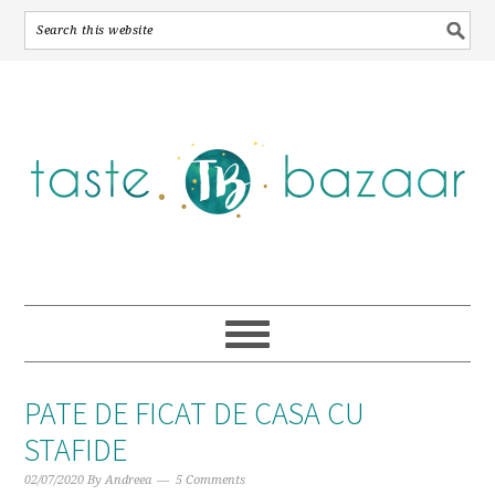
Skip
Skip
Skip
to
to
to
primary
main
primary
navigation
content
sidebar
PATE DE FICAT DE CASA CU
STAFIDE
02/07/2020
By
Andreea
5 Comments