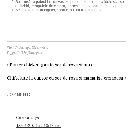
Se transfera pateul intr-un vas, se pun deasupra lui stafidele scurse
de lichid, crengutele de cimbru, iar peste ele se toarna untul topit.
Se lasa la racit in frigider, pana cand untul se intareste.
Filed Under:
aperitive
,
retete
Tagged With:
ficat
,
pate
« Butter chicken (pui in sos de rosii si unt)
Chiftelute la cuptor cu sos de rosii si mamaliga cremoasa »
COMMENTS
Corina
says
15/01/2024 at 10:48 am