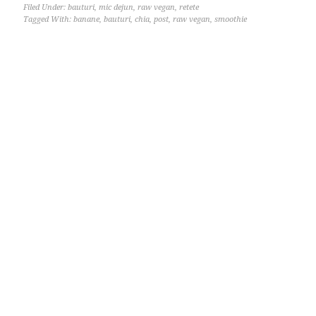
Filed Under:
bauturi
,
mic dejun
,
raw vegan
,
retete
Tagged With:
banane
,
bauturi
,
chia
,
post
,
raw vegan
,
smoothie