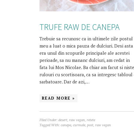
TRUFE RAW DE CANEPA
Trebuie sa recunosc ca in ultimele zile postul
meu a luat o mica pauza de dulciuri. Desi asta
era unul din scopurile principale ale acestei
perioade, sa nu mananc dulciuri, am cedat in
fata lui Mos Nicolae. Ba chiar am facut si nist
rulouri cu scortisoara, ca sa intregesc tabloul
sarbatoare. Dar de azi,…
READ MORE »
Filed Under:
desert
,
raw vegan
,
retete
Tagged With:
canepa
,
curmale
,
post
,
raw vegan