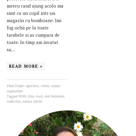
mereu cand ajung acolo ma
simt ca un copil intr-un
magazin cu bomboane. Imi
fug ochii pe la toate
tarabele si as cumpara de
toate. In timp am invatat
sa…
READ MORE »
Filed Under:
aperitive
,
retete
,
salate
,
vegetarian
Tagged With:
feta
,
nuci
,
otet balsamic
,
radicchio
,
salata
,
sfecla