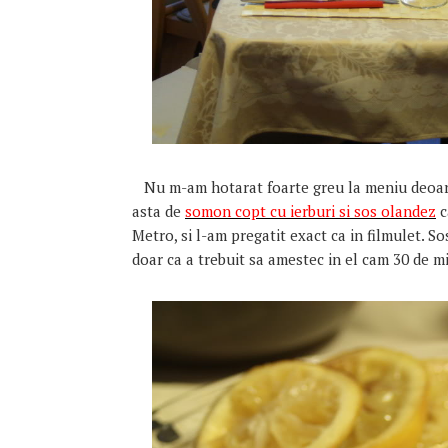
Nu m-am hotarat foarte greu la meniu deoare
asta de
somon copt cu ierburi si sos olandez
c
Metro, si l-am pregatit exact ca in filmulet. So
doar ca a trebuit sa amestec in el cam 30 de m