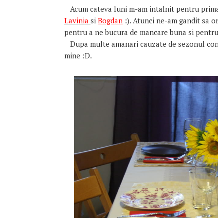
Acum cateva luni m-am intalnit pentru prima d
Lavinia
si
Bogdan
:). Atunci ne-am gandit sa or
pentru a ne bucura de mancare buna si pentru
Dupa multe amanari cauzate de sezonul conce
mine :D.