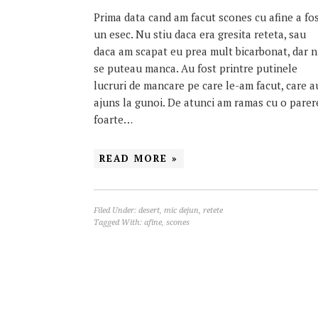
Prima data cand am facut scones cu afine a fo
un esec. Nu stiu daca era gresita reteta, sau
daca am scapat eu prea mult bicarbonat, dar 
se puteau manca. Au fost printre putinele
lucruri de mancare pe care le-am facut, care a
ajuns la gunoi. De atunci am ramas cu o parer
foarte…
READ MORE »
Filed Under:
desert
,
mic dejun
,
retete
Tagged With:
afine
,
scones